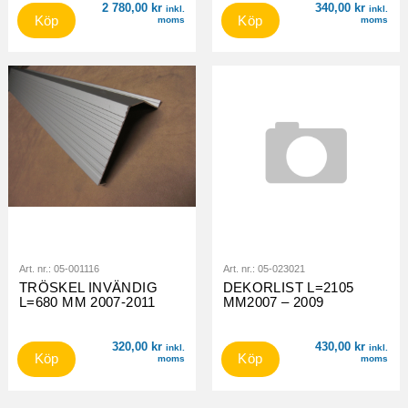
2 780,00
kr
340,00
kr
inkl.
inkl.
Köp
Köp
moms
moms
Art. nr.:
05-001116
Art. nr.:
05-023021
TRÖSKEL INVÄNDIG
DEKORLIST L=2105
L=680 MM 2007-2011
MM2007 – 2009
320,00
kr
430,00
kr
inkl.
inkl.
Köp
Köp
moms
moms