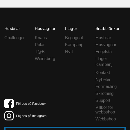
Husbilar
Husvagnar
I lager
Snabblänkar
Challenger
Knaus
Begagnat
Husbilar
Polar
Kampanj
Husvagnar
T@B
Nytt
Fogelsta
Weinsberg
I lager
Kampanj
Kontakt
Nyheter
Förmedling
Skrotning
Support
Följ oss på Facebook
Villkor för
webbshop
Följ oss på Instagram
Webbshop