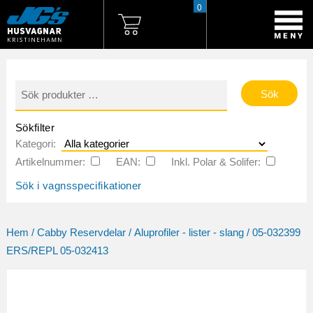
0
Sök
efter:
Sökfilter
Kategori:
Artikelnummer:
EAN:
Inkl. Polar & Solifer:
Sök i vagnsspecifikationer
Hem
/
Cabby Reservdelar
/
Aluprofiler - lister - slang
/ 05-032399
ERS/REPL 05-032413