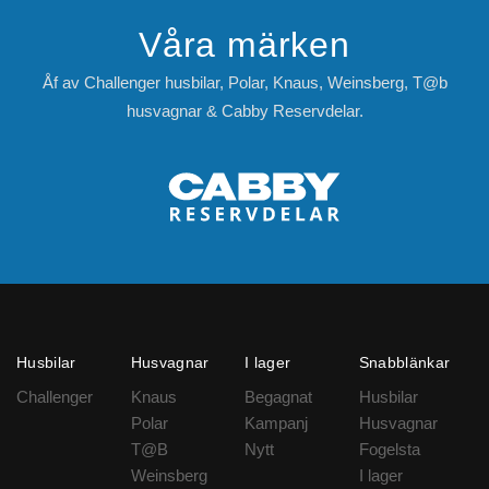
Våra märken
Åf av Challenger husbilar, Polar, Knaus, Weinsberg, T@b
husvagnar & Cabby Reservdelar.
Husbilar
Husvagnar
I lager
Snabblänkar
Challenger
Knaus
Begagnat
Husbilar
Polar
Kampanj
Husvagnar
T@B
Nytt
Fogelsta
Weinsberg
I lager