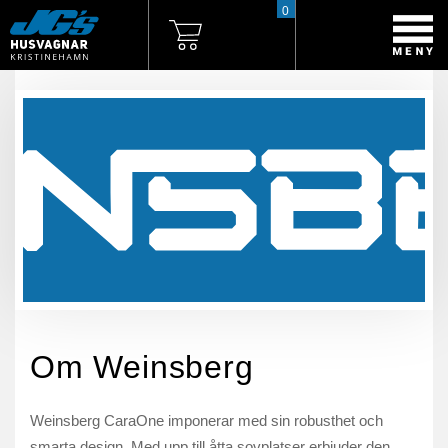
0
Om Weinsberg
Weinsberg CaraOne imponerar med sin robusthet och
smarta design. Med upp till åtta sovplatser erbjuder den