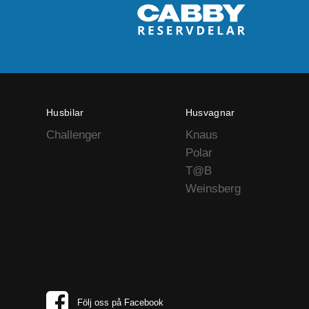
Husbilar
Husvagnar
Challenger
Knaus
Polar
T@B
Weinsberg
Följ oss på Facebook