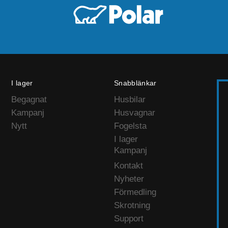
I lager
Snabblänkar
Begagnat
Husbilar
Kampanj
Husvagnar
Nytt
Fogelsta
I lager
Kampanj
Kontakt
Nyheter
Förmedling
Skrotning
Support