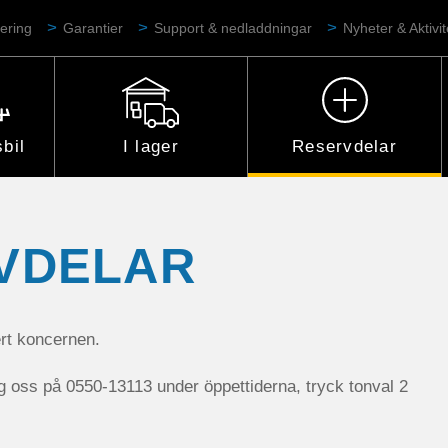
ering
Garantier
Support & nedladdningar
Nyheter & Aktivit
bil
I lager
Reservdelar
VDELAR
ert koncernen.
ing oss på 0550-13113 under öppettiderna, tryck tonval 2