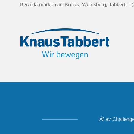
Berörda märken är: Knaus, Weinsberg, Tabbert, T@b
Åf av Challeng