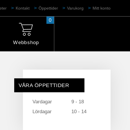
eter
Kontakt
Öppettider
Varukorg
Mitt konto
0
Webbshop
VÅRA ÖPPETTIDER
Vardagar
9 - 18
Lördagar
10 - 14