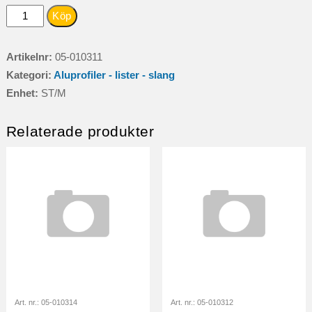
SKIRTLUCKA
Köp
L=1366MM2
LÅS
Artikelnr:
05-010311
mängd
Kategori:
Aluprofiler - lister - slang
Enhet:
ST/M
Relaterade produkter
Art. nr.:
05-010314
Art. nr.:
05-010312