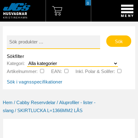
0
Sök
efter:
Sökfilter
Kategori:
Artikelnummer:
EAN:
Inkl. Polar & Solifer:
Sök i vagnsspecifikationer
Hem
/
Cabby Reservdelar
/
Aluprofiler - lister -
slang
/ SKIRTLUCKA L=1366MM2 LÅS