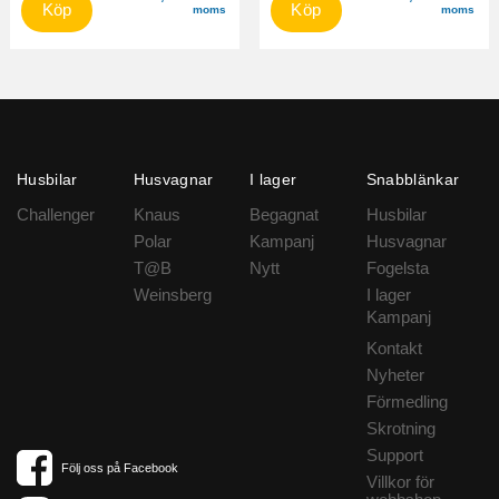
Köp
Köp
moms
moms
Husbilar
Husvagnar
I lager
Snabblänkar
Challenger
Knaus
Begagnat
Husbilar
Polar
Kampanj
Husvagnar
T@B
Nytt
Fogelsta
Weinsberg
I lager
Kampanj
Kontakt
Nyheter
Förmedling
Skrotning
Support
Följ oss på Facebook
Villkor för