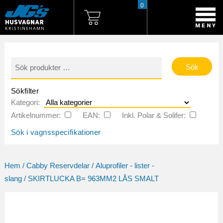
0
Sök
efter:
Sökfilter
Kategori:
Artikelnummer:
EAN:
Inkl. Polar & Solifer:
Sök i vagnsspecifikationer
Hem
/
Cabby Reservdelar
/
Aluprofiler - lister -
slang
/ SKIRTLUCKA B= 963MM2 LÅS SMALT