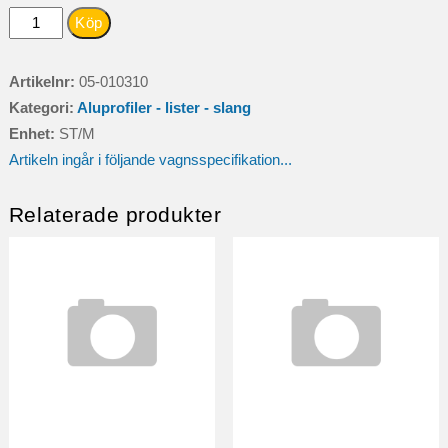
SKIRTLUCKA
Köp
B=
963MM2
Artikelnr:
05-010310
LÅS
Kategori:
Aluprofiler - lister - slang
SMALT
Enhet:
ST/M
mängd
Artikeln ingår i följande vagnsspecifikation...
Relaterade produkter