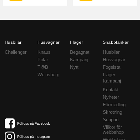
Husbilar
Husvagnar
I lager
Snabblänkar
Challenger
Knaus
Begagnat
Husbilar
Polar
Kampanj
Husvagnar
T@B
Nytt
Fogelsta
Weinsberg
I lager
Kampanj
Kontakt
Nyheter
Förmedling
Skrotning
Support
Följ oss på Facebook
Villkor för
webbshop
Följ oss på Instagram
Webbshop