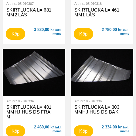
Art. nr.:
05-010307
Art. nr.:
05-010318
SKIRTLUCKA L= 681
SKIRTLUCKA L= 461
MM2 LÅS
MM1 LÅS
3 820,00
kr
2 780,00
kr
inkl.
inkl.
Köp
Köp
moms
moms
Art. nr.:
05-010334
Art. nr.:
05-010336
SKIRTLUCKA L= 401
SKIRTLUCKA L= 303
MMHJ.HUS DS FRA
MMHJ.HUS DS BAK
M
2 460,00
kr
2 334,00
kr
inkl.
inkl.
Köp
Köp
moms
moms