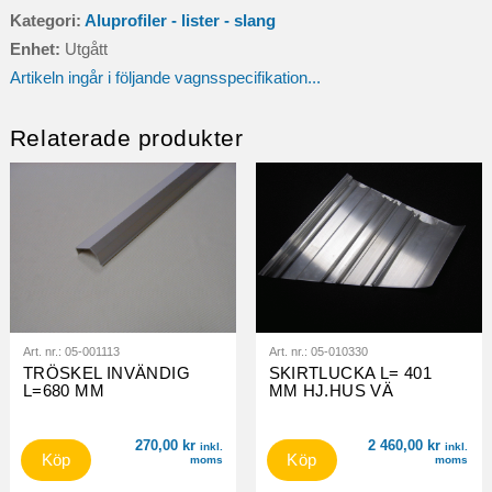
Kategori:
Aluprofiler - lister - slang
Enhet:
Utgått
Artikeln ingår i följande vagnsspecifikation...
Relaterade produkter
Art. nr.:
05-001113
Art. nr.:
05-010330
TRÖSKEL INVÄNDIG
SKIRTLUCKA L= 401
L=680 MM
MM HJ.HUS VÄ
270,00
kr
2 460,00
kr
inkl.
inkl.
Köp
Köp
moms
moms