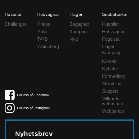
Husbilar
Husvagnar
I lager
Snabblänkar
Challenger
Knaus
Begagnat
Husbilar
Polar
Kampanj
Husvagnar
T@B
Nytt
Fogelsta
Weinsberg
I lager
Kampanj
Kontakt
Nyheter
Förmedling
Skrotning
Support
Följ oss på Facebook
Villkor för
webbshop
Följ oss på Instagram
Webbshop
Nyhetsbrev