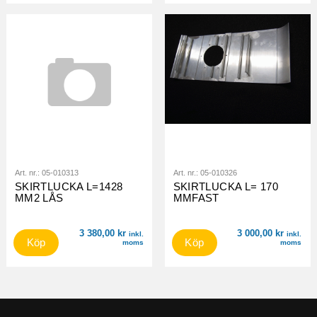
Art. nr.:
05-010313
Art. nr.:
05-010326
SKIRTLUCKA L=1428
SKIRTLUCKA L= 170
MM2 LÅS
MMFAST
3 380,00
kr
3 000,00
kr
inkl.
inkl.
Köp
Köp
moms
moms