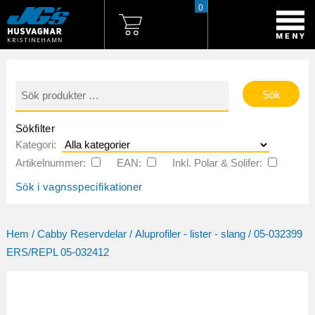
0
Sök
efter:
Sökfilter
Kategori:
Artikelnummer:
EAN:
Inkl. Polar & Solifer:
Sök i vagnsspecifikationer
Hem
/
Cabby Reservdelar
/
Aluprofiler - lister - slang
/ 05-032399
ERS/REPL 05-032412