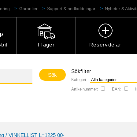
ering
Garantier
Support & nedladdningar
Nyheter & Aktivit
bil
I lager
Reservdelar
Sökfilter
Kategori:
Artikelnummer:
EAN:
I
ng
/ VINKELLIST L=1225 00-