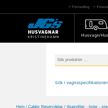
Förmedling
Finansi
Husvagn/Hus
Sök
efter:
Sök i vagnsspecifikationer
Hem
/
Cabby Reservdelar
/
Aluprofiler - lister - sla