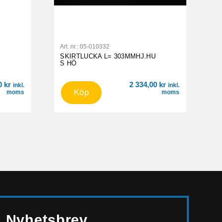
Art. nr.:
05-010332
SKIRTLUCKA L= 303MMHJ.HU
S HÖ
00
kr
2 334,00
kr
inkl.
inkl.
Köp
moms
moms
Nyhetsbrev