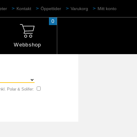
eter
Kontakt
Öppettider
Varukorg
Mitt konto
0
Webbshop
nkl. Polar & Solifer: