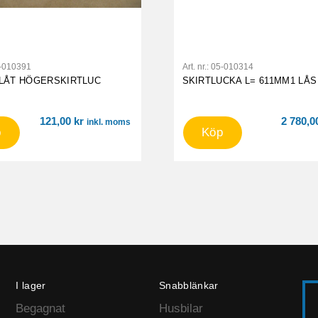
-010391
Art. nr.:
05-010314
LÅT HÖGERSKIRTLUC
SKIRTLUCKA L= 611MM1 LÅS
121,00
kr
2 780,
inkl. moms
p
Köp
I lager
Snabblänkar
Begagnat
Husbilar