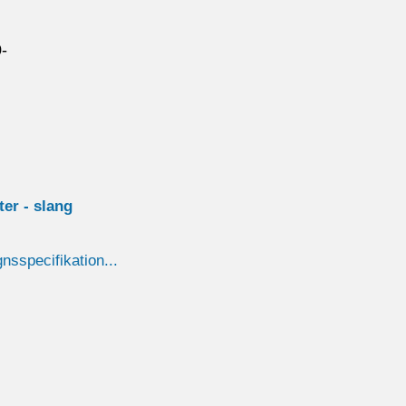
-
ster - slang
gnsspecifikation...