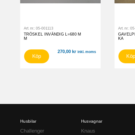
Art. nr.:
05-001113
Art. nr.:
05
TRÖSKEL INVÄNDIG L=680 M
GAVELP
M
KA
270,00
kr
inkl. moms
Köp
Kö
Husbilar
Husvagnar
Challenger
Knaus