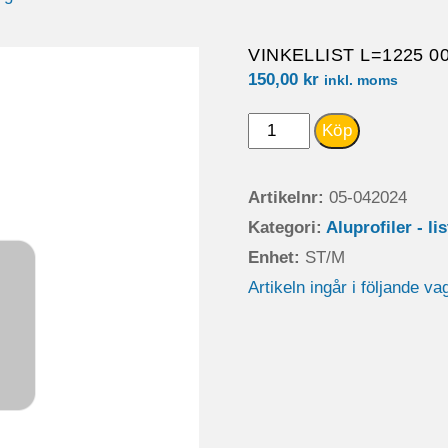
VINKELLIST L=1225 00
150,00
kr
inkl. moms
VINKELLIST
Köp
L=1225
00-
Artikelnr:
05-042024
mängd
Kategori:
Aluprofiler - li
Enhet:
ST/M
Artikeln ingår i följande va