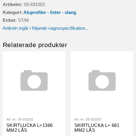
DI=2290
Artikelnr:
05-691002
GR,
Kategori:
Aluprofiler - lister - slang
62+62
Enhet:
ST/M
mängd
Artikeln ingår i följande vagnsspecifikation...
Relaterade produkter
Art. nr.:
05-010311
Art. nr.:
05-010307
SKIRTLUCKA L=1366
SKIRTLUCKA L= 681
MM2 LÅS
MM2 LÅS