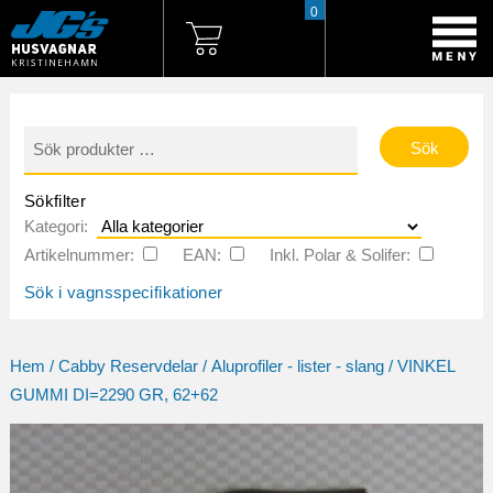
0
Sök
efter:
Sökfilter
Kategori:
Artikelnummer:
EAN:
Inkl. Polar & Solifer:
Sök i vagnsspecifikationer
Hem
/
Cabby Reservdelar
/
Aluprofiler - lister - slang
/ VINKEL
GUMMI DI=2290 GR, 62+62