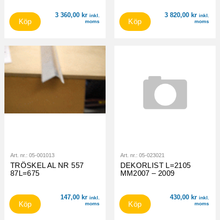
3 360,00
kr
3 820,00
kr
inkl.
inkl.
Köp
Köp
moms
moms
Art. nr.:
05-001013
Art. nr.:
05-023021
TRÖSKEL AL NR 557
DEKORLIST L=2105
87L=675
MM2007 – 2009
147,00
kr
430,00
kr
inkl.
inkl.
Köp
Köp
moms
moms