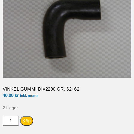
VINKEL GUMMI DI=2290 GR, 62+62
40,00
kr
inkl. moms
2 i lager
VINKEL
Köp
GUMMI