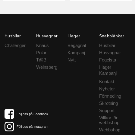
Husbilar
Husvagnar
I lager
Snabblänkar
Challenger
Knaus
Begagnat
Husbilar
Polar
Kampanj
Husvagnar
T@B
Nytt
Fogelsta
Weinsberg
I lager
Kampanj
Kontakt
Nyheter
Förmedling
Skrotning
Support
Följ oss på Facebook
Villkor för
webbshop
Följ oss på Instagram
Webbshop