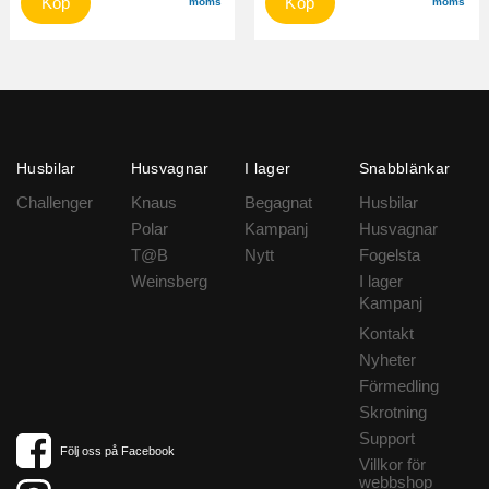
Köp
Köp
moms
moms
Husbilar
Husvagnar
I lager
Snabblänkar
Challenger
Knaus
Begagnat
Husbilar
Polar
Kampanj
Husvagnar
T@B
Nytt
Fogelsta
Weinsberg
I lager
Kampanj
Kontakt
Nyheter
Förmedling
Skrotning
Support
Följ oss på Facebook
Villkor för
webbshop