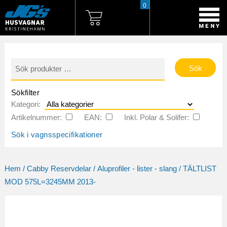
0
Sök
efter:
Sökfilter
Kategori:
Artikelnummer:
EAN:
Inkl. Polar & Solifer:
Sök i vagnsspecifikationer
Hem
/
Cabby Reservdelar
/
Aluprofiler - lister - slang
/ TÄLTLIST
MOD 575L=3245MM 2013-