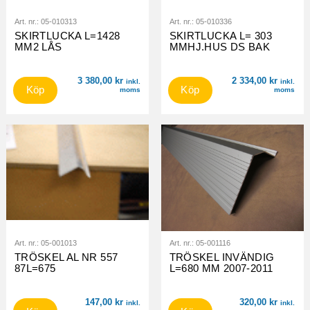
Art. nr.:
05-010313
Art. nr.:
05-010336
SKIRTLUCKA L=1428
SKIRTLUCKA L= 303
MM2 LÅS
MMHJ.HUS DS BAK
3 380,00
kr
2 334,00
kr
inkl.
inkl.
Köp
Köp
moms
moms
Art. nr.:
05-001013
Art. nr.:
05-001116
TRÖSKEL AL NR 557
TRÖSKEL INVÄNDIG
87L=675
L=680 MM 2007-2011
147,00
kr
320,00
kr
inkl.
inkl.