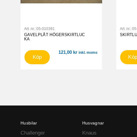
Art. nr.:
05-010391
Art. nr.:
05
GAVELPLÅT HÖGERSKIRTLUC
SKIRTL
KA
121,00
kr
inkl. moms
Köp
Kö
Husbilar
Husvagnar
Challenger
Knaus