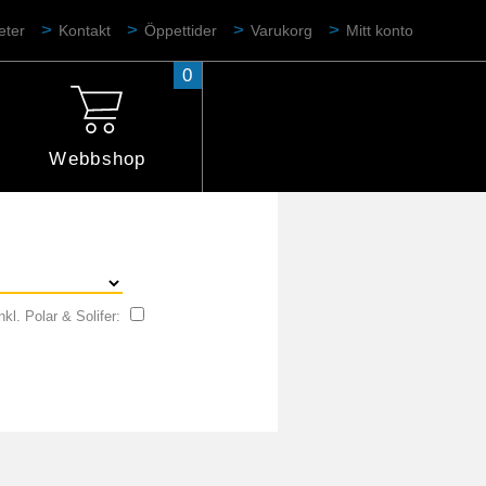
eter
Kontakt
Öppettider
Varukorg
Mitt konto
0
Webbshop
nkl. Polar & Solifer: