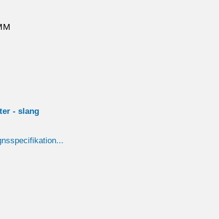
MM
ster - slang
gnsspecifikation...