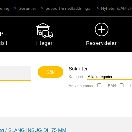
ering
Garantier
Support & nedladdningar
Nyheter & Aktivit
bil
I lager
Reservdelar
Sökfilter
Kategori:
Artikelnummer:
EAN:
I
ng
/ SLANG INSUG DI=75 MM