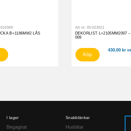
-010309
Art. nr.:
05-023021
UCKA B=1186MM2 LÅS
DEKORLIST L=2105MM2007 –
009
430,00
kr
in
p
Köp
I lager
Snabblänkar
Begagnat
Husbilar