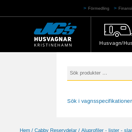
Förmedling
Finansi
Husvagn/Hus
Sök
efter:
Sök i vagnsspecifikationer
Hem
/
Cabby Reservdelar
/
Aluprofiler - lister - sla