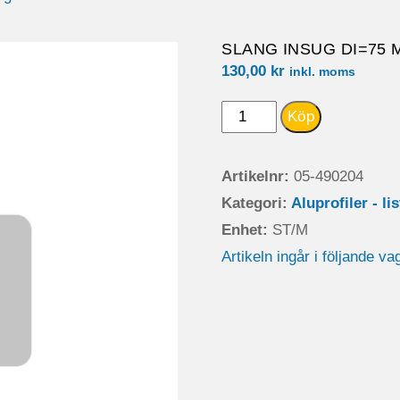
SLANG INSUG DI=75 
130,00
kr
inkl. moms
SLANG
Köp
INSUG
DI=75
Artikelnr:
05-490204
MM
Kategori:
Aluprofiler - li
mängd
Enhet:
ST/M
Artikeln ingår i följande va