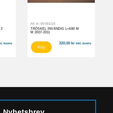
Art. nr.:
05-001116
 2
TRÖSKEL INVÄNDIG L=680 M
M 2007-2011
320,00
kr
kl. moms
inkl. moms
Köp
Nyhetsbrev