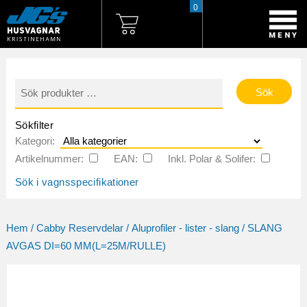
0
Sök
efter:
Sökfilter
Kategori:
Artikelnummer:
EAN:
Inkl. Polar & Solifer:
Sök i vagnsspecifikationer
Hem
/
Cabby Reservdelar
/
Aluprofiler - lister - slang
/ SLANG
AVGAS DI=60 MM(L=25M/RULLE)