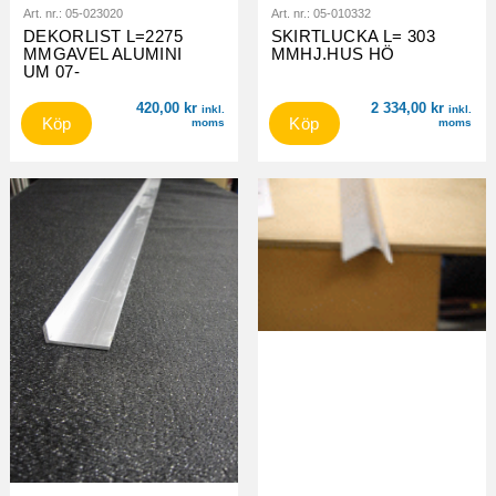
Art. nr.:
05-023020
Art. nr.:
05-010332
DEKORLIST L=2275
SKIRTLUCKA L= 303
MMGAVEL ALUMINI
MMHJ.HUS HÖ
UM 07-
420,00
kr
2 334,00
kr
inkl.
inkl.
Köp
Köp
moms
moms