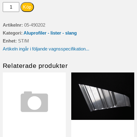
SLANG
Köp
AVGAS
DI=60
Artikelnr:
05-490202
MM(L=25M/RULLE)
Kategori:
Aluprofiler - lister - slang
mängd
Enhet:
ST/M
Artikeln ingår i följande vagnsspecifikation...
Relaterade produkter