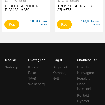
Art. nr.:
05-010001
Art. nr.:
05-001013
HJULHUSPROFIL N
TRÖSKEL AL NR 557
R 39433 L=850
87L=675
58,00
kr
147,00
kr
inkl.
inkl.
Köp
Köp
moms
moms
Husbilar
Husvagnar
I lager
Snabblänkar
Challenger
Knaus
Begagnat
Husbilar
Polar
Kampanj
Husvagnar
T@B
Nytt
Fogelsta
Weinsberg
I lager
Kampanj
Kontakt
Nyheter