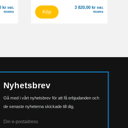
00
kr
3 820,00
kr
inkl.
inkl.
Köp
moms
moms
Nyhetsbrev
Gå med i vårt nyhetsbrev för att få erbjudanden och
de senaste nyheterna skickade till dig.