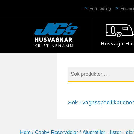
Förmedling
Finansi
Husvagn/Hus
Sök
efter:
Sök i vagnsspecifikationer
Hem
/
Cabby Reservdelar
/
Aluprofiler - lister - sla