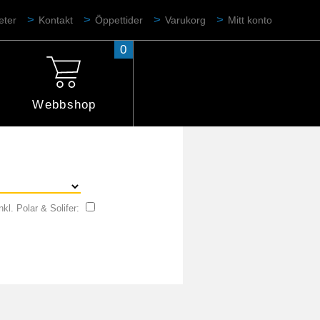
eter
Kontakt
Öppettider
Varukorg
Mitt konto
0
Webbshop
nkl. Polar & Solifer: