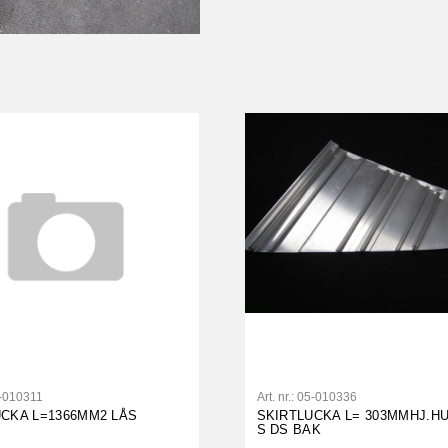
-010311
Art. nr.:
05-010336
UCKA L=1366MM2 LÅS
SKIRTLUCKA L= 303MMHJ.H
S DS BAK