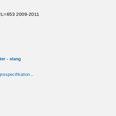
L=653 2009-2011
ster - slang
gnsspecifikation...