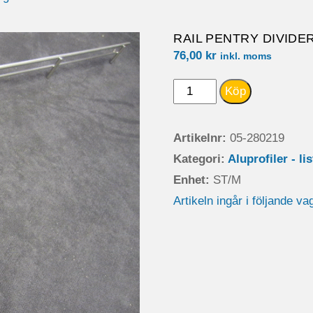
RAIL PENTRY DIVIDER
76,00
kr
inkl. moms
RAIL
Köp
PENTRY
DIVIDERL=653
Artikelnr:
05-280219
2009-
Kategori:
Aluprofiler - li
2011
Enhet:
ST/M
mängd
Artikeln ingår i följande va