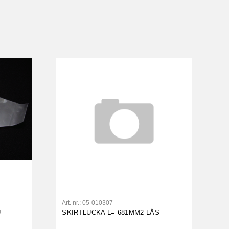
Art. nr.:
05-010307
U
SKIRTLUCKA L= 681MM2 LÅS