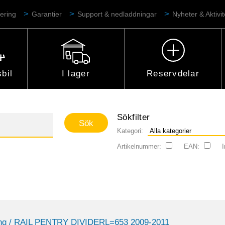
ering
Garantier
Support & nedladdningar
Nyheter & Aktivit
bil
I lager
Reservdelar
Sökfilter
Kategori:
Artikelnummer:
EAN:
I
ng
/ RAIL PENTRY DIVIDERL=653 2009-2011