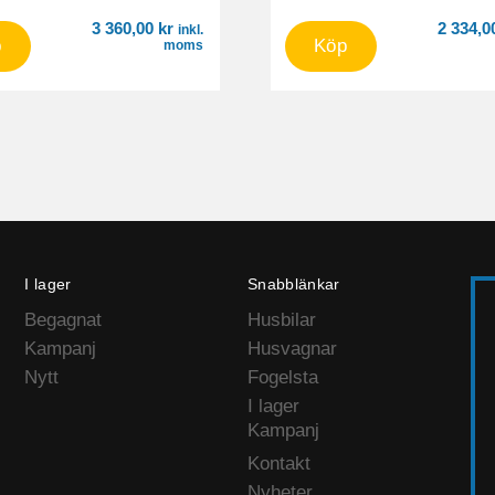
3 360,00
kr
2 334,
inkl.
p
Köp
moms
I lager
Snabblänkar
Begagnat
Husbilar
Kampanj
Husvagnar
Nytt
Fogelsta
I lager
Kampanj
Kontakt
Nyheter