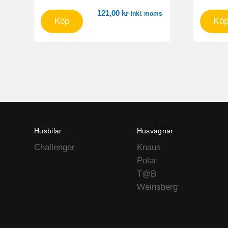
121,00
kr
inkl. moms
Köp
Kö
Husbilar
Husvagnar
Challenger
Knaus
Polar
T@B
Weinsberg