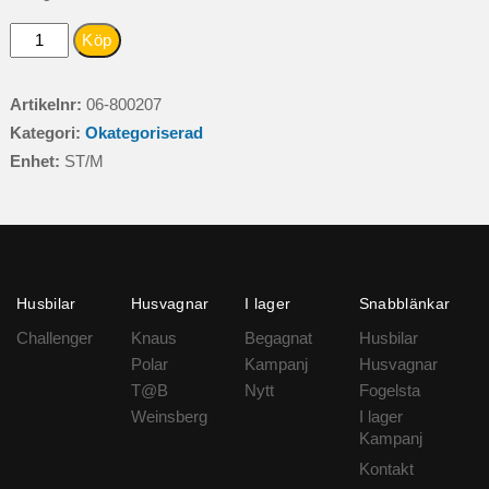
RADIATORSKYDD
Köp
PERF380X82
MM
Artikelnr:
06-800207
mängd
Kategori:
Okategoriserad
Enhet:
ST/M
Husbilar
Husvagnar
I lager
Snabblänkar
Challenger
Knaus
Begagnat
Husbilar
Polar
Kampanj
Husvagnar
T@B
Nytt
Fogelsta
Weinsberg
I lager
Kampanj
Kontakt