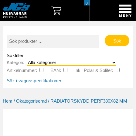
0
Sök
efter:
Sökfilter
Kategori:
Artikelnummer:
EAN:
Inkl. Polar & Solifer:
Sök i vagnsspecifikationer
Hem
/
Okategoriserad
/ RADIATORSKYDD PERF380X82 MM