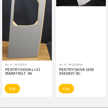
Art. nr.:
09-022074
Art. nr.:
09-022064A
PENTRYSKIVA L=21
PENTRYSKIVA 1650
95MM745LT -06
X542/607 00-
Köp
Köp