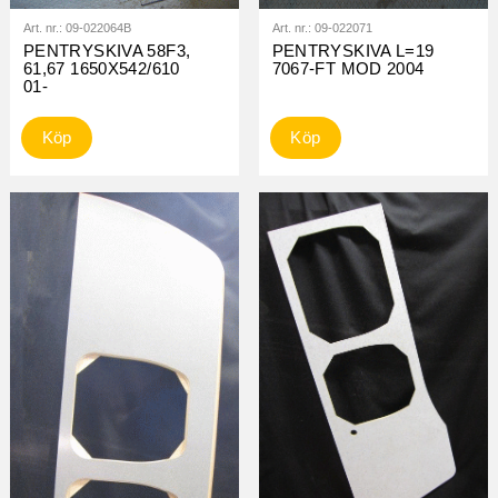
Art. nr.:
09-022064B
Art. nr.:
09-022071
PENTRYSKIVA 58F3,
PENTRYSKIVA L=19
61,67 1650X542/610
7067-FT MOD 2004
01-
Köp
Köp