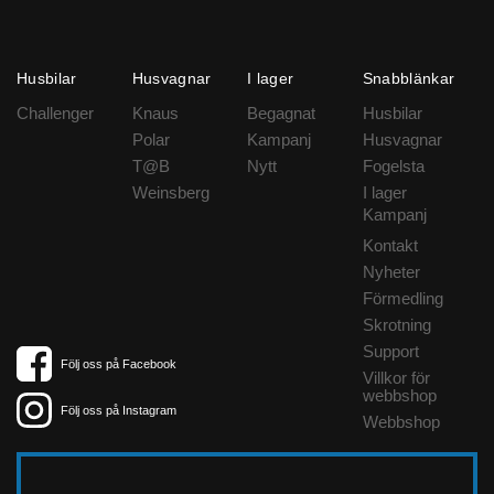
Husbilar
Husvagnar
I lager
Snabblänkar
Challenger
Knaus
Begagnat
Husbilar
Polar
Kampanj
Husvagnar
T@B
Nytt
Fogelsta
Weinsberg
I lager
Kampanj
Kontakt
Nyheter
Förmedling
Skrotning
Support
Följ oss på Facebook
Villkor för
webbshop
Följ oss på Instagram
Webbshop