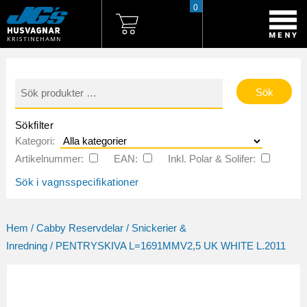
0
Sök
efter:
Sökfilter
Kategori:
Artikelnummer:
EAN:
Inkl. Polar & Solifer:
Sök i vagnsspecifikationer
Hem
/
Cabby Reservdelar
/
Snickerier &
Inredning
/ PENTRYSKIVA L=1691MMV2,5 UK WHITE L.2011