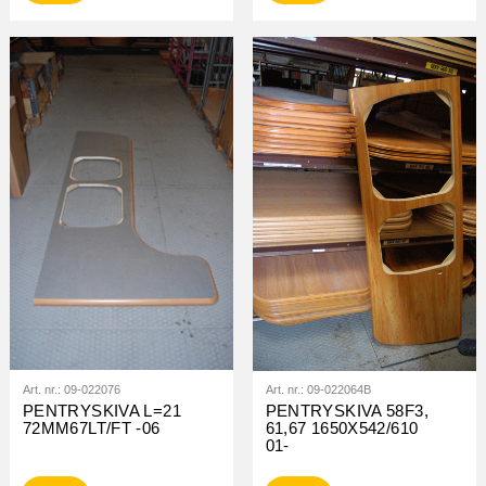
Art. nr.:
09-022076
Art. nr.:
09-022064B
PENTRYSKIVA L=21
PENTRYSKIVA 58F3,
72MM67LT/FT -06
61,67 1650X542/610
01-