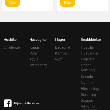
Köp
Köp
Husbilar
Husvagnar
I lager
Snabblänkar
Challenger
Knaus
Begagnat
Husbilar
Polar
Kampanj
Husvagnar
T@B
Nytt
Fogelsta
Weinsberg
I lager
Kampanj
Kontakt
Nyheter
Förmedling
Skrotning
Support
Följ oss på Facebook
Villkor för