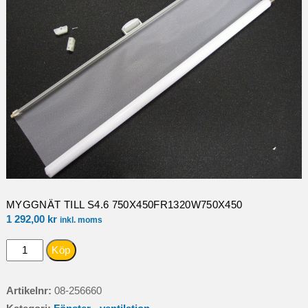
MYGGNÄT TILL S4.6 750X450FR1320W750X450
1 292,00
kr
inkl. moms
MYGGNÄT
Köp
TILL
S4.6
Artikelnr:
08-256660
750X450FR1320W750X450