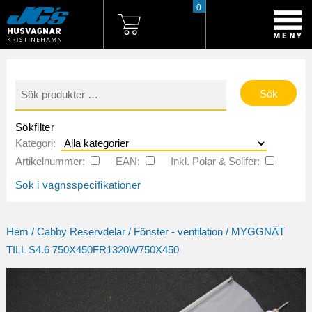
0
Sök
efter:
Sökfilter
Kategori:
Artikelnummer:
EAN:
Inkl. Polar & Solifer:
Sök i vagnsspecifikationer
Hem
/
Cabby Reservdelar
/
Fönster - ventilation
/ MYGGNÄT
TILL S4.6 750X450FR1320W750X450