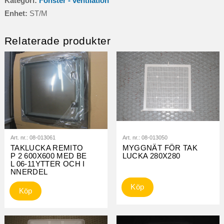
Kategori:
Fönster - ventilation
mängd
Enhet:
ST/M
Relaterade produkter
Art. nr.:
08-013061
Art. nr.:
08-013050
TAKLUCKA REMITO
MYGGNÄT FÖR TAK
P 2 600X600 MED BE
LUCKA 280X280
L 06-11YTTER OCH I
NNERDEL
Köp
Köp