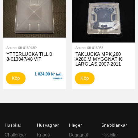
Art. nr.:
08-013048D
Art. nr.:
08-013053
YTTERLUCKA TILL 0
TAKLUCKA MPK 280
8-013047/48 VIT
X280 M MYGGNÄT K
LARGLAS 2007-2011
1 024,00
kr
inkl.
Köp
Köp
moms
Husbilar
Husvagnar
I lager
Snabblänkar
Challenger
Knaus
Begagnat
Husbilar