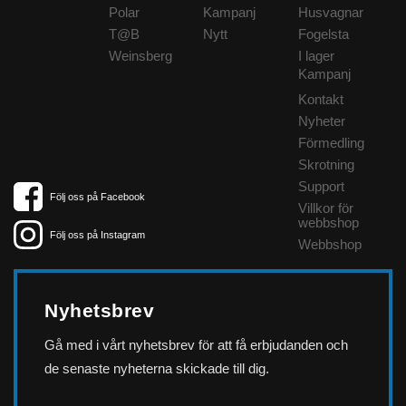
Polar
Kampanj
Husvagnar
T@B
Nytt
Fogelsta
Weinsberg
I lager
Kampanj
Kontakt
Nyheter
Förmedling
Skrotning
Support
Följ oss på Facebook
Villkor för
webbshop
Följ oss på Instagram
Webbshop
Nyhetsbrev
Gå med i vårt nyhetsbrev för att få erbjudanden och
de senaste nyheterna skickade till dig.