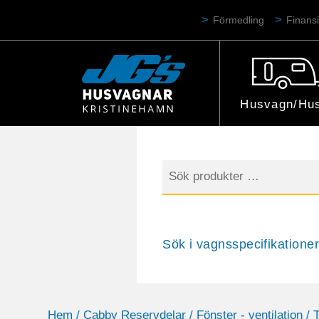
Förmedling
Finansi
Husvagn/Hus
Sök
efter:
Sök i vagnsspecifikationer
Hem
/
Cabby Reservdelar
/
Fönster - ventilation
/ 