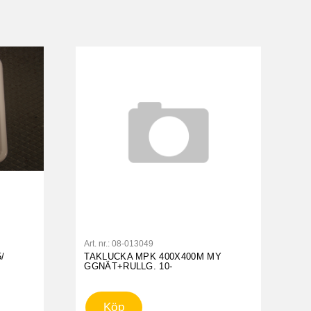
Art. nr.:
08-013049
/
TAKLUCKA MPK 400X400M MY
GGNÄT+RULLG. 10-
Köp