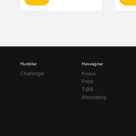
Husbilar
Husvagnar
Challenger
Knaus
Polar
T@B
Weinsberg