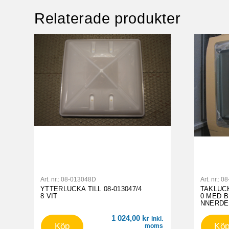
Relaterade produkter
Art. nr.:
08-013048D
Art. nr.:
08
YTTERLUCKA TILL 08-013047/4
TAKLUCK
8 VIT
0 MED B
NNERDE
1 024,00
kr
inkl.
Köp
Kö
moms