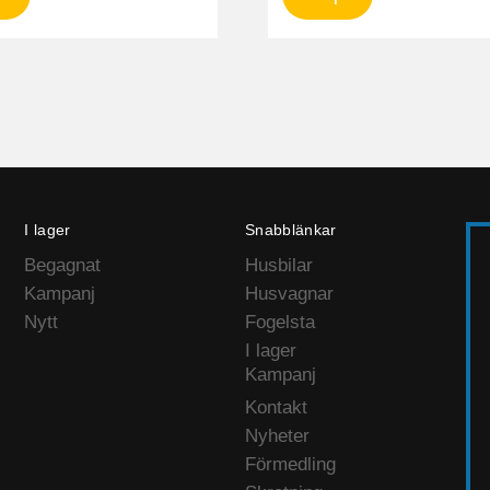
I lager
Snabblänkar
Begagnat
Husbilar
Kampanj
Husvagnar
Nytt
Fogelsta
I lager
Kampanj
Kontakt
Nyheter
Förmedling