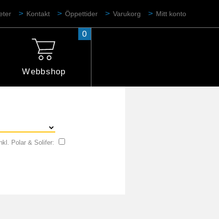
eter
Kontakt
Öppettider
Varukorg
Mitt konto
0
Webbshop
nkl. Polar & Solifer: