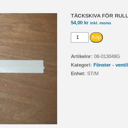
TÄCKSKIVA FÖR RULL
54,00
kr
inkl. moms
TÄCKSKIVA
Köp
FÖR
RULL/MYGGNGARD.08-
Artikelnr:
08-013048G
013047/8
Kategori:
Fönster - venti
mängd
Enhet:
ST/M