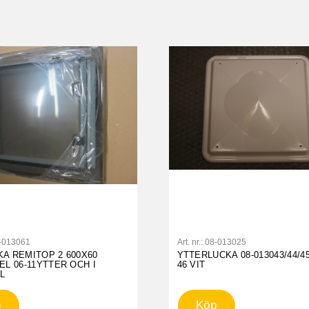
-013061
Art. nr.:
08-013025
A REMITOP 2 600X60
YTTERLUCKA 08-013043/44/45
EL 06-11YTTER OCH I
46 VIT
L
p
Köp