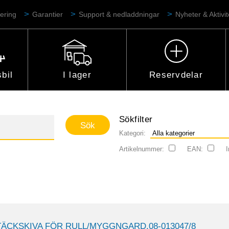
ering
Garantier
Support & nedladdningar
Nyheter & Aktivit
bil
I lager
Reservdelar
Sökfilter
Kategori:
Artikelnummer:
EAN:
I
TÄCKSKIVA FÖR RULL/MYGGNGARD.08-013047/8