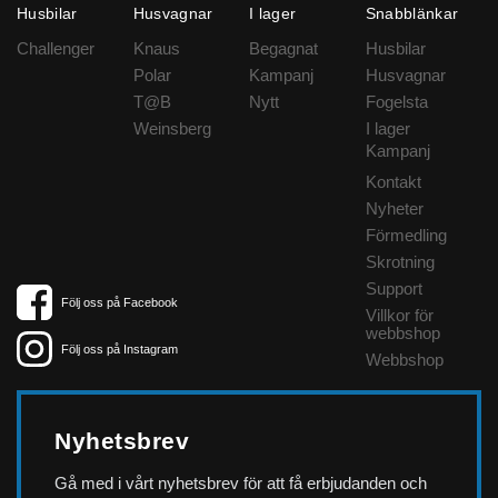
Husbilar
Husvagnar
I lager
Snabblänkar
Challenger
Knaus
Begagnat
Husbilar
Polar
Kampanj
Husvagnar
T@B
Nytt
Fogelsta
Weinsberg
I lager
Kampanj
Kontakt
Nyheter
Förmedling
Skrotning
Support
Följ oss på Facebook
Villkor för
webbshop
Följ oss på Instagram
Webbshop
Nyhetsbrev
Gå med i vårt nyhetsbrev för att få erbjudanden och