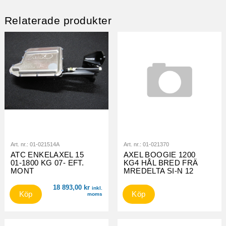
Relaterade produkter
Art. nr.:
01-021514A
Art. nr.:
01-021370
ATC ENKELAXEL 15
AXEL BOOGIE 1200
01-1800 KG 07- EFT.
KG4 HÅL BRED FRÄ
MONT
MREDELTA SI-N 12
18 893,00
kr
inkl.
Köp
Köp
moms