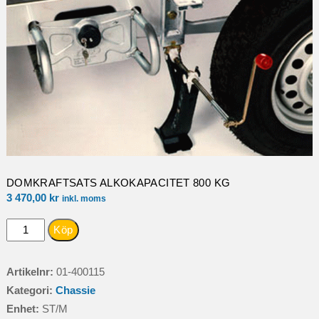
DOMKRAFTSATS ALKOKAPACITET 800 KG
3 470,00
kr
inkl. moms
DOMKRAFTSATS
Köp
ALKOKAPACITET
800
Artikelnr:
01-400115
KG
Kategori:
Chassie
mängd
Enhet:
ST/M