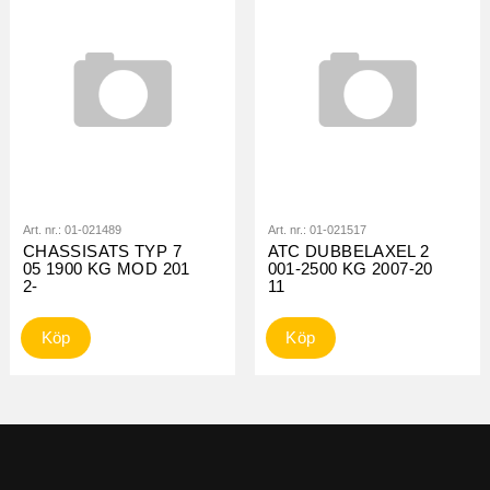
Art. nr.:
01-021489
Art. nr.:
01-021517
CHASSISATS TYP 7
ATC DUBBELAXEL 2
05 1900 KG MOD 201
001-2500 KG 2007-20
2-
11
Köp
Köp