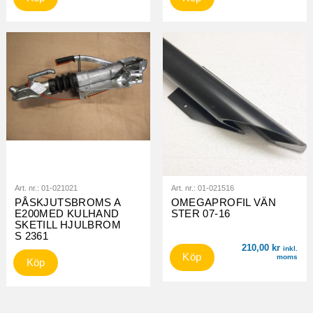
Art. nr.:
01-021021
Art. nr.:
01-021516
PÅSKJUTSBROMS A
OMEGAPROFIL VÄN
E200MED KULHAND
STER 07-16
SKETILL HJULBROM
S 2361
210,00
kr
inkl.
Köp
moms
Köp