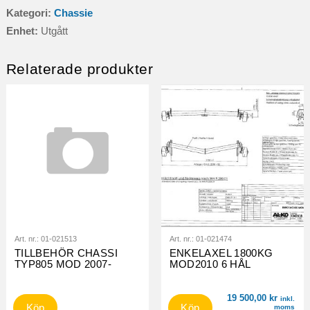
Kategori:
Chassie
Enhet:
Utgått
Relaterade produkter
Art. nr.:
01-021513
Art. nr.:
01-021474
TILLBEHÖR CHASSI
ENKELAXEL 1800KG
TYP805 MOD 2007-
MOD2010 6 HÅL
19 500,00
kr
inkl.
Köp
Köp
moms