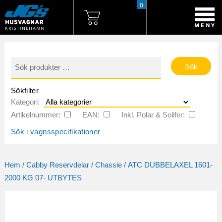
0
Sök
efter:
Sökfilter
Kategori:
Artikelnummer:
EAN:
Inkl. Polar & Solifer:
Sök i vagnsspecifikationer
Hem
/
Cabby Reservdelar
/
Chassie
/ ATC DUBBELAXEL 1601-
2000 KG 07- UTBYTES