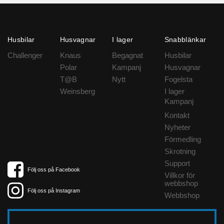
Husbilar
Husvagnar
I lager
Snabblänkar
Challenger
Knaus
Begagnat
Husbilar
Polar
Kampanj
Husvagnar
T@B
Nytt
Fogelsta
Weinsberg
I lager
Kampanj
Kontakt
Nyheter
Förmedling
Skrotning
Support
Följ oss på Facebook
Villkor för
webbshop
Följ oss på Instagram
Webbshop