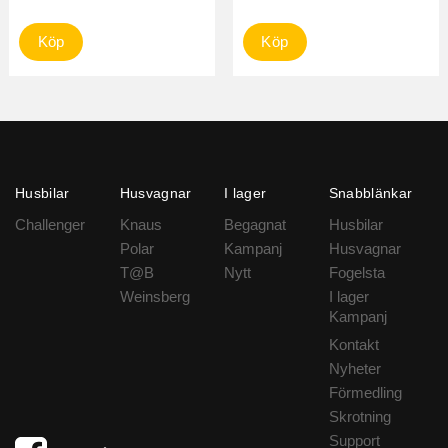
Köp
Köp
Husbilar
Husvagnar
I lager
Snabblänkar
Challenger
Knaus
Begagnat
Husbilar
Polar
Kampanj
Husvagnar
T@B
Nytt
Fogelsta
Weinsberg
I lager
Kampanj
Kontakt
Nyheter
Förmedling
Skrotning
Support