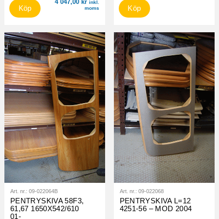
4 047,00
kr
inkl.
Köp
Köp
moms
Art. nr.:
09-022064B
Art. nr.:
09-022068
PENTRYSKIVA 58F3,
PENTRYSKIVA L=12
61,67 1650X542/610
4251-56 – MOD 2004
01-