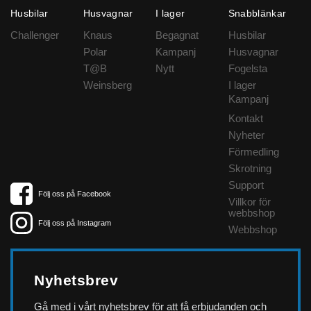
Husbilar
Husvagnar
I lager
Snabblänkar
Challenger
Knaus
Begagnat
Husbilar
Polar
Kampanj
Husvagnar
T@B
Nytt
Fogelsta
Weinsberg
I lager
Kampanj
Kontakt
Nyheter
Förmedling
Skrotning
Support
Följ oss på Facebook
Villkor för
webbshop
Följ oss på Instagram
Webbshop
Nyhetsbrev
Gå med i vårt nyhetsbrev för att få erbjudanden och