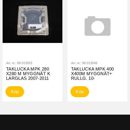
Art. nr.:
08-013053
Art. nr.:
08-013049
TAKLUCKA MPK 280
TAKLUCKA MPK 400
X280 M MYGGNÄT K
X400M MYGGNÄT+
LARGLAS 2007-2011
RULLG. 10-
Köp
Köp