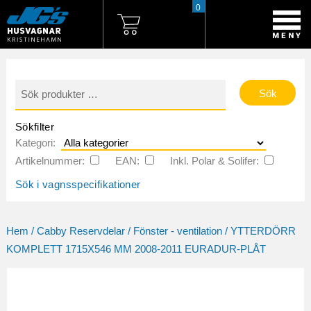
0
Sök
efter:
Sökfilter
Kategori:
Artikelnummer:
EAN:
Inkl. Polar & Solifer:
Sök i vagnsspecifikationer
Hem
/
Cabby Reservdelar
/
Fönster - ventilation
/ YTTERDÖRR
KOMPLETT 1715X546 MM 2008-2011 EURADUR-PLÅT