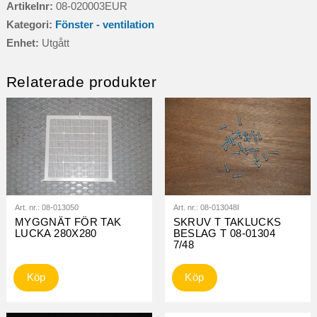
Artikelnr:
08-020003EUR
Kategori:
Fönster - ventilation
Enhet:
Utgått
Relaterade produkter
Art. nr.:
08-013050
Art. nr.:
08-013048I
MYGGNÄT FÖR TAK
SKRUV T TAKLUCKS
LUCKA 280X280
BESLAG T 08-01304
7/48
Köp
Köp