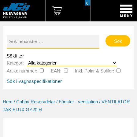
0
Sök
efter:
Sökfilter
Kategori:
Artikelnummer:
EAN:
Inkl. Polar & Solifer:
Sök i vagnsspecifikationer
Hem
/
Cabby Reservdelar
/
Fönster - ventilation
/ VENTILATOR
TAK ELUX GY20 H