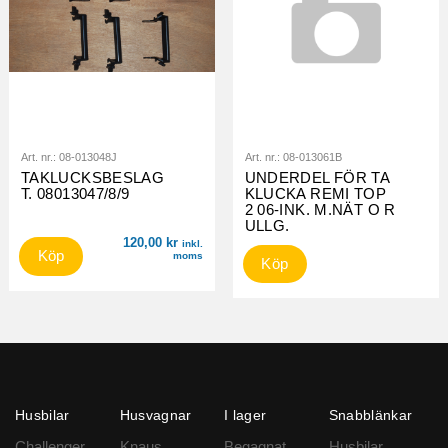
Art. nr.:
08-013048J
Art. nr.:
08-013061B
TAKLUCKSBESLAG
UNDERDEL FÖR TA
T. 08013047/8/9
KLUCKA REMI TOP
2 06-INK. M.NÄT O R
ULLG.
120,00
kr
inkl.
Köp
moms
Köp
Husbilar
Husvagnar
I lager
Snabblänkar
Challenger
Knaus
Begagnat
Husbilar