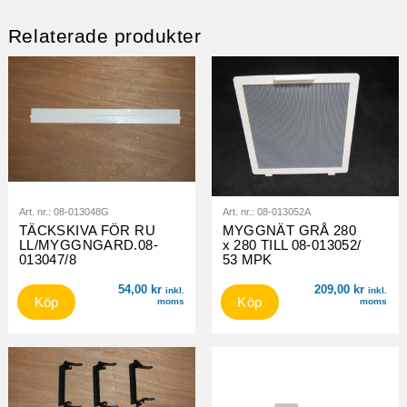
Relaterade produkter
Art. nr.:
08-013048G
Art. nr.:
08-013052A
TÄCKSKIVA FÖR RU
MYGGNÄT GRÅ 280
LL/MYGGNGARD.08-
x 280 TILL 08-013052/
013047/8
53 MPK
54,00
kr
209,00
kr
inkl.
inkl.
Köp
Köp
moms
moms