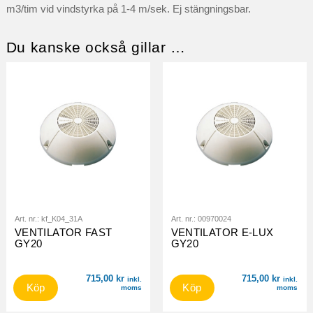
m3/tim vid vindstyrka på 1-4 m/sek. Ej stängningsbar.
Du kanske också gillar …
Art. nr.:
kf_K04_31A
Art. nr.:
00970024
VENTILATOR FAST
VENTILATOR E-LUX
GY20
GY20
715,00
kr
715,00
kr
inkl.
inkl.
Köp
Köp
moms
moms