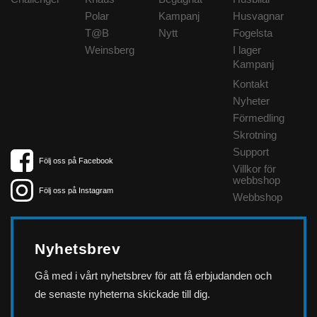
Polar
Kampanj
Husvagnar
T@B
Nytt
Fogelsta
Weinsberg
I lager
Kampanj
Kontakt
Nyheter
Förmedling
Skrotning
Support
Följ oss på Facebook
Villkor för
webbshop
Följ oss på Instagram
Webbshop
Nyhetsbrev
Gå med i vårt nyhetsbrev för att få erbjudanden och
de senaste nyheterna skickade till dig.