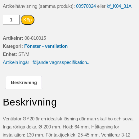
Artikelhänvisning (samma produkt):
00970024
eller
kf_K04_31A
VENTILATOR
Köp
TAK
ELUX
Artikelnr:
08-810015
GY20
Kategori:
Fönster - ventilation
H
Enhet:
ST/M
mängd
Artikeln ingår i följande vagnsspecifikation...
Beskrivning
Beskrivning
Ventilator GY20 är en idealisk lösning där man skall bo och sova.
Inga rörliga delar. Ø 200 mm. Höjd: 64 mm. Håltagning för
installation: 130 mm. För taktjocklek: 25-45 mm. Ventilerar 3-12