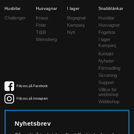
Husbilar
Husvagnar
I lager
Snabblänkar
Challenger
Knaus
Begagnat
Husbilar
Polar
Kampanj
Husvagnar
T@B
Nytt
Fogelsta
Weinsberg
I lager
Kampanj
Kontakt
Nyheter
Förmedling
Skrotning
Support
Följ oss på Facebook
Villkor för
webbshop
Följ oss på Instagram
Webbshop
Nyhetsbrev