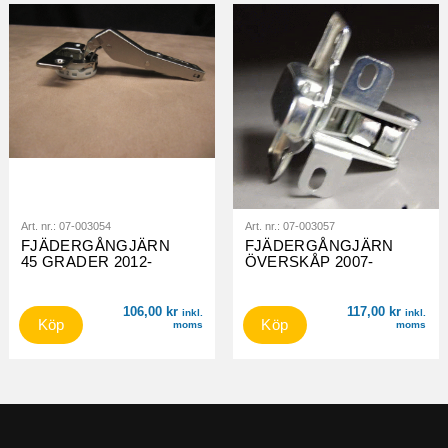
Art. nr.:
07-003054
Art. nr.:
07-003057
FJÄDERGÅNGJÄRN
FJÄDERGÅNGJÄRN
45 GRADER 2012-
ÖVERSKÅP 2007-
106,00
kr
117,00
kr
inkl.
inkl.
Köp
Köp
moms
moms