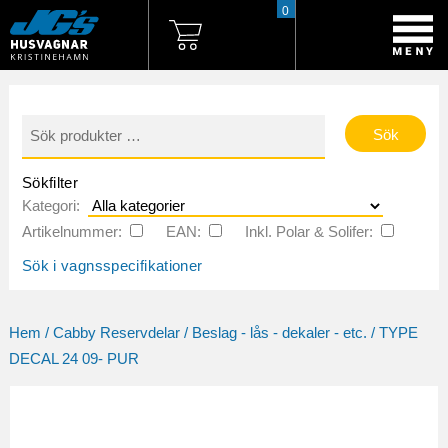
0
Sök
efter:
Sökfilter
Kategori:
Artikelnummer:
EAN:
Inkl. Polar & Solifer:
Sök i vagnsspecifikationer
Hem
/
Cabby Reservdelar
/
Beslag - lås - dekaler - etc.
/ TYPE
DECAL 24 09- PUR