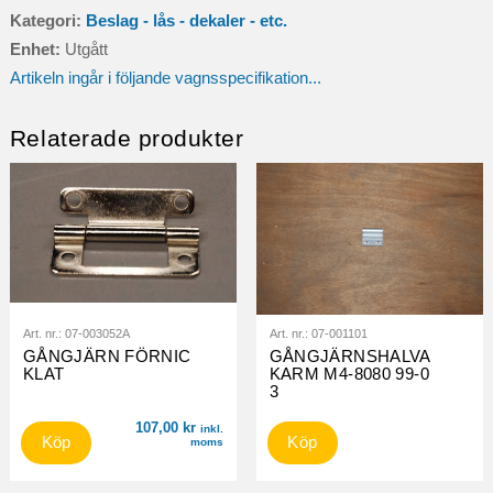
Kategori:
Beslag - lås - dekaler - etc.
Enhet:
Utgått
Artikeln ingår i följande vagnsspecifikation...
Relaterade produkter
Art. nr.:
07-003052A
Art. nr.:
07-001101
GÅNGJÄRN FÖRNIC
GÅNGJÄRNSHALVA
KLAT
KARM M4-8080 99-0
3
107,00
kr
inkl.
Köp
Köp
moms