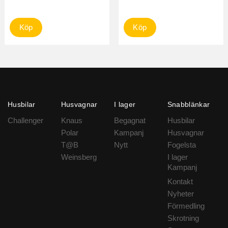
Köp
Köp
Husbilar
Husvagnar
I lager
Snabblänkar
Challenger
Knaus
Begagnat
Husbilar
Polar
Kampanj
Husvagnar
T@B
Nytt
Fogelsta
Weinsberg
I lager
Kampanj
Kontakt
Nyheter
Förmedling
Skrotning