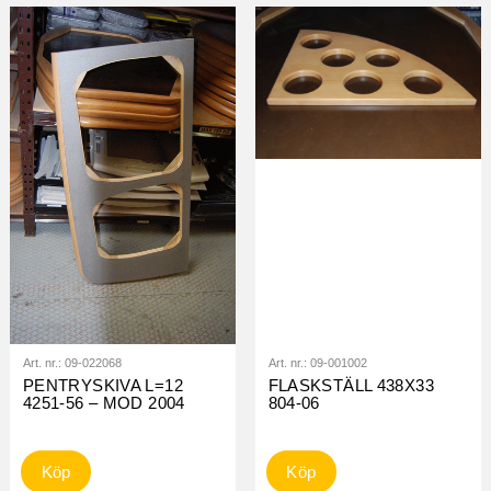
Art. nr.:
09-022068
Art. nr.:
09-001002
PENTRYSKIVA L=12
FLASKSTÄLL 438X33
4251-56 – MOD 2004
804-06
Köp
Köp