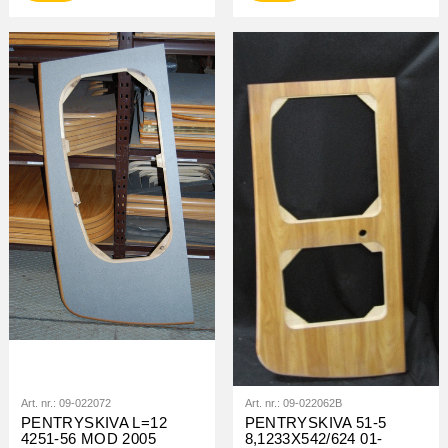
Art. nr.:
09-022072
Art. nr.:
09-022062B
PENTRYSKIVA L=12
PENTRYSKIVA 51-5
4251-56 MOD 2005
8,1233X542/624 01-