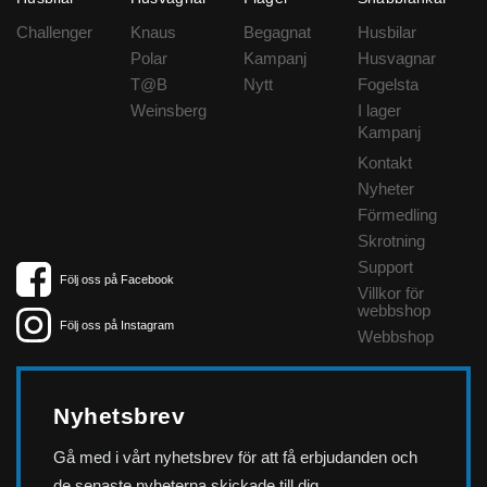
Challenger
Knaus
Begagnat
Husbilar
Polar
Kampanj
Husvagnar
T@B
Nytt
Fogelsta
Weinsberg
I lager
Kampanj
Kontakt
Nyheter
Förmedling
Skrotning
Support
Följ oss på Facebook
Villkor för
webbshop
Följ oss på Instagram
Webbshop
Nyhetsbrev
Gå med i vårt nyhetsbrev för att få erbjudanden och
de senaste nyheterna skickade till dig.