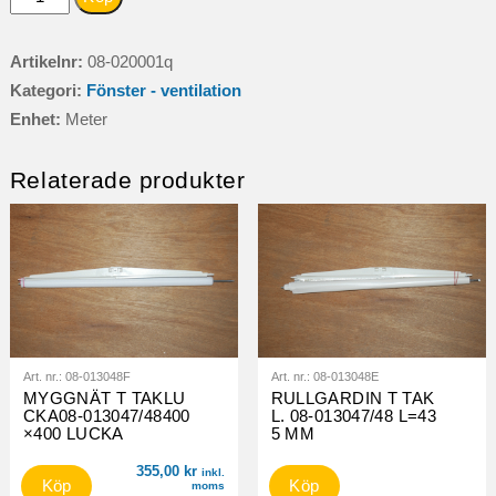
dörrbland
2004-
Artikelnr:
08-020001q
2016
Kategori:
Fönster - ventilation
yttre
Enhet:
Meter
EPDM
mängd
Relaterade produkter
Art. nr.:
08-013048F
Art. nr.:
08-013048E
MYGGNÄT T TAKLU
RULLGARDIN T TAK
CKA08-013047/48400
L. 08-013047/48 L=43
×400 LUCKA
5 MM
355,00
kr
inkl.
Köp
Köp
moms