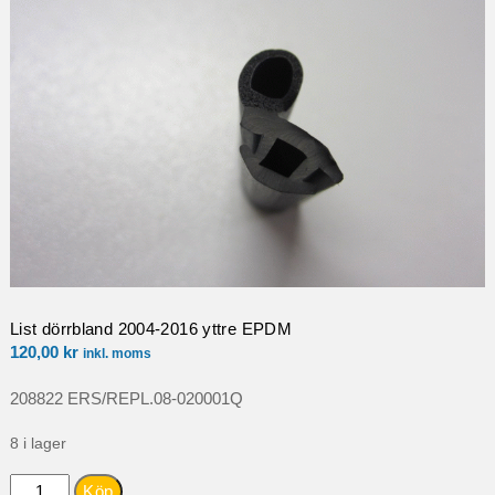
List dörrbland 2004-2016 yttre EPDM
120,00
kr
inkl. moms
208822 ERS/REPL.08-020001Q
8 i lager
List
Köp