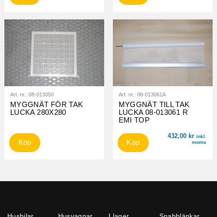
Art. nr.:
08-013050
Art. nr.:
08-013061A
MYGGNÄT FÖR TAK
MYGGNÄT TILL TAK
LUCKA 280X280
LUCKA 08-013061 R
EMI TOP
432,00
kr
inkl.
Köp
Köp
moms
Husbilar
Husvagnar
I lager
Snabblänkar