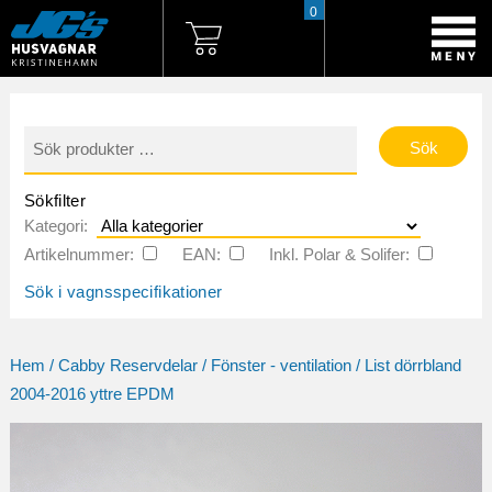
0
Sök
efter:
Sökfilter
Kategori:
Artikelnummer:
EAN:
Inkl. Polar & Solifer:
Sök i vagnsspecifikationer
Hem
/
Cabby Reservdelar
/
Fönster - ventilation
/ List dörrbland
2004-2016 yttre EPDM