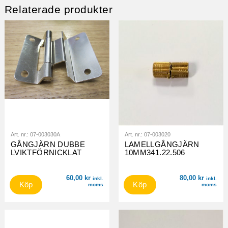
Relaterade produkter
Art. nr.:
07-003030A
Art. nr.:
07-003020
GÅNGJÄRN DUBBE
LAMELLGÅNGJÄRN
LVIKTFÖRNICKLAT
10MM341.22.506
60,00
kr
80,00
kr
inkl.
inkl.
Köp
Köp
moms
moms