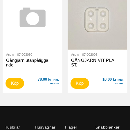
Art. nr.:
07-003050
Art. nr.:
07-002006
Gångjärn utanpåligga
GÅNGJÄRN VIT PLA
nde
ST,
78,00
kr
10,00
kr
inkl.
inkl.
Köp
Köp
moms
moms
Husbilar
Husvagnar
I lager
Snabblänkar