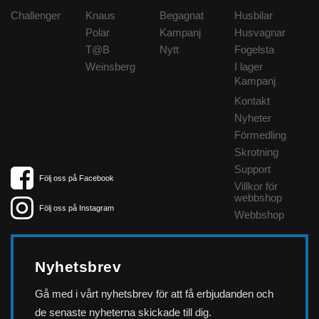
Challenger
Knaus
Begagnat
Husbilar
Polar
Kampanj
Husvagnar
T@B
Nytt
Fogelsta
Weinsberg
I lager
Kampanj
Kontakt
Nyheter
Förmedling
Skrotning
Support
Följ oss på Facebook
Villkor för
webbshop
Följ oss på Instagram
Webbshop
Nyhetsbrev
Gå med i vårt nyhetsbrev för att få erbjudanden och
de senaste nyheterna skickade till dig.