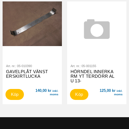
Art. nr.:
05-010390
Art. nr.:
05-001155
GAVELPLÅT VÄNST
HÖRNDEL INNERKA
ERSKIRTLUCKA
RM YT TERDÖRR AL
U 13-
140,00
kr
125,00
kr
inkl.
inkl.
Köp
Köp
moms
moms