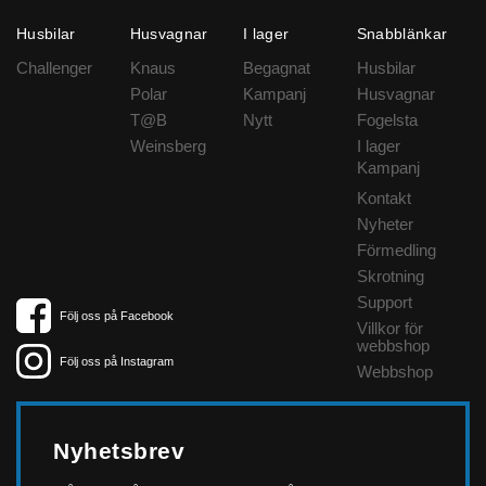
Husbilar
Husvagnar
I lager
Snabblänkar
Challenger
Knaus
Begagnat
Husbilar
Polar
Kampanj
Husvagnar
T@B
Nytt
Fogelsta
Weinsberg
I lager
Kampanj
Kontakt
Nyheter
Förmedling
Skrotning
Support
Följ oss på Facebook
Villkor för
webbshop
Följ oss på Instagram
Webbshop
Nyhetsbrev