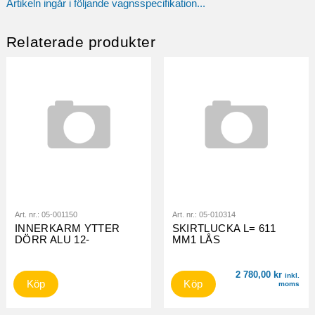
Artikeln ingår i följande vagnsspecifikation...
Relaterade produkter
Art. nr.:
05-001150
Art. nr.:
05-010314
INNERKARM YTTER
SKIRTLUCKA L= 611
DÖRR ALU 12-
MM1 LÅS
2 780,00
kr
inkl.
Köp
Köp
moms