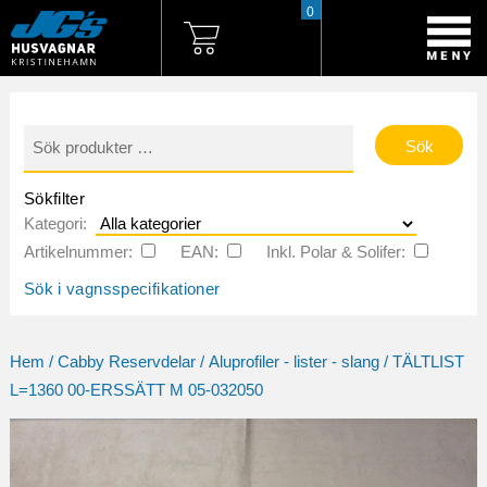
0
Sök
efter:
Sökfilter
Kategori:
Artikelnummer:
EAN:
Inkl. Polar & Solifer:
Sök i vagnsspecifikationer
Hem
/
Cabby Reservdelar
/
Aluprofiler - lister - slang
/ TÄLTLIST
L=1360 00-ERSSÄTT M 05-032050