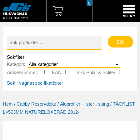
0
Sök
efter:
Sökfilter
Kategori:
Artikelnummer:
EAN:
Inkl. Polar & Solifer:
Sök i vagnsspecifikationer
Hem
/
Cabby Reservdelar
/
Aluprofiler - lister - slang
/ TÄCKLIST
L=503MM NATURELOXERAD 2012-