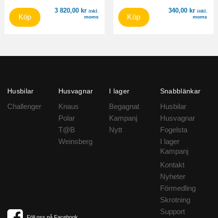
3 820,00
kr
340,00
kr
inkl.
inkl.
Köp
Köp
moms
moms
Husbilar
Husvagnar
I lager
Snabblänkar
Challenger
Knaus
Begagnat
Husbilar
Polar
Kampanj
Husvagnar
T@B
Nytt
Fogelsta
Weinsberg
I lager
Kampanj
Kontakt
Nyheter
Förmedling
Skrotning
Support
Följ oss på Facebook