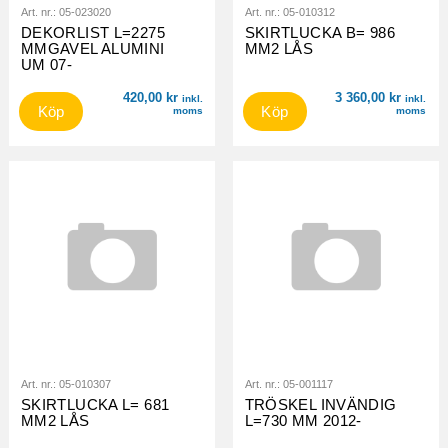
Art. nr.:
05-023020
Art. nr.:
05-010312
DEKORLIST L=2275
SKIRTLUCKA B= 986
MMGAVEL ALUMINI
MM2 LÅS
UM 07-
420,00
kr
3 360,00
kr
inkl.
inkl.
Köp
Köp
moms
moms
Art. nr.:
05-010307
Art. nr.:
05-001117
SKIRTLUCKA L= 681
TRÖSKEL INVÄNDIG
MM2 LÅS
L=730 MM 2012-