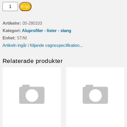
TÄCKLIST
Köp
L=503MM
NATURELOXERAD
Artikelnr:
05-280103
2012-
Kategori:
Aluprofiler - lister - slang
mängd
Enhet:
ST/M
Artikeln ingår i följande vagnsspecifikation...
Relaterade produkter