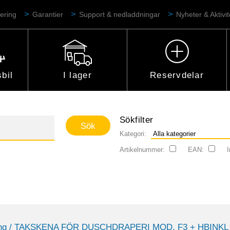
ering
Garantier
Support & nedladdningar
Nyheter & Aktivit
bil
I lager
Reservdelar
Sökfilter
Kategori:
Artikelnummer:
EAN:
I
ng
/ TAKSKENA FÖR DUSCHDRAPERI MOD. F3 + HBINKL 