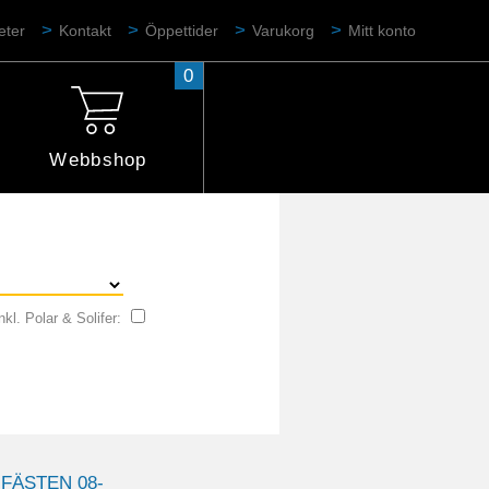
eter
Kontakt
Öppettider
Varukorg
Mitt konto
0
Webbshop
nkl. Polar & Solifer:
FÄSTEN 08-