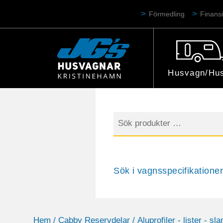
Förmedling
Finansi
Husvagn/Hus
Sök
efter:
Sök i vagnsspecifikationer
Hem
/
Cabby Reservdelar
/
Aluprofiler - lister - sla