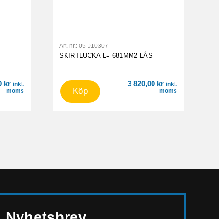
Art. nr.:
05-010307
SKIRTLUCKA L= 681MM2 LÅS
00
kr
3 820,00
kr
inkl.
inkl.
Köp
moms
moms
Nyhetsbrev