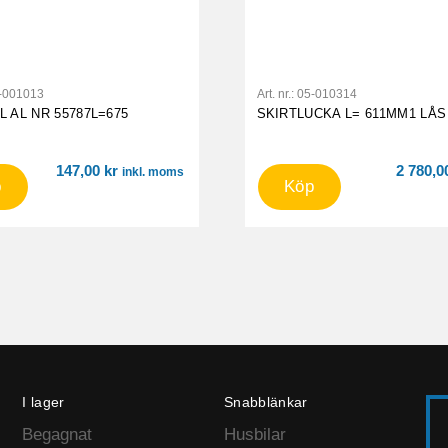
-001013
Art. nr.:
05-010314
 AL NR 55787L=675
SKIRTLUCKA L= 611MM1 LÅS
147,00
kr
2 780,
inkl. moms
p
Köp
I lager
Snabblänkar
Begagnat
Husbilar