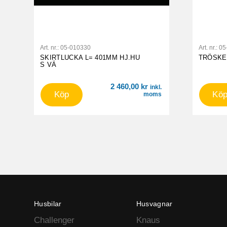
Art. nr.:
05-010330
Art. nr.:
05
SKIRTLUCKA L= 401MM HJ.HU
TRÖSKEL
S VÄ
2 460,00
kr
inkl.
Köp
Kö
moms
Husbilar
Husvagnar
Challenger
Knaus