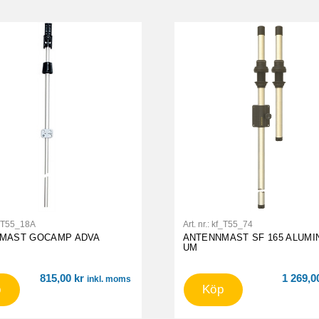
_T55_18A
Art. nr.:
kf_T55_74
MAST GOCAMP ADVA
ANTENNMAST SF 165 ALUMI
UM
815,00
kr
1 269,
inkl. moms
p
Köp