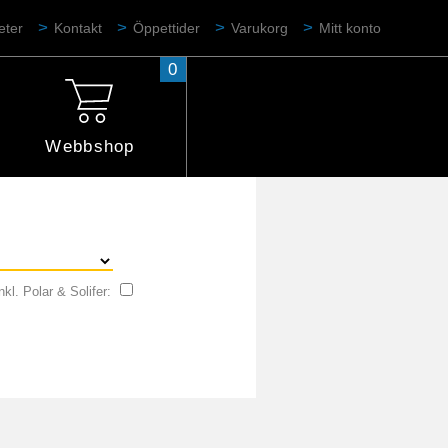
eter
Kontakt
Öppettider
Varukorg
Mitt konto
0
Webbshop
nkl. Polar & Solifer: