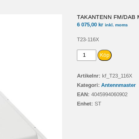
TAKANTENN FM/DAB 
6 075,00
kr
inkl. moms
T23-116X
TAKANTENN
Köp
FM/DAB
MED
Artikelnr:
kf_T23_116X
INSTALLATIONS
Kategori:
Antennmaster
PLATTA
EAN:
4045994060902
mängd
Enhet:
ST