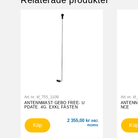
Relaterade produkter
Art. nr.:
kf_T55_110B
Art. nr.:
kf
ANTENNMAST GEBO FREE- U
ANTENN
PDATE. 4G. EXKL FÄSTEN
NCE
2 355,00
kr
inkl.
Köp
Kö
moms