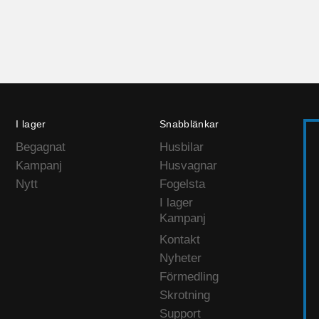
I lager
Snabblänkar
Begagnat
Husbilar
Kampanj
Husvagnar
Nytt
Fogelsta
I lager
Kampanj
Kontakt
Nyheter
Förmedling
Skrotning
Support