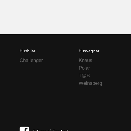
Husbilar
Husvagnar
Challenger
Knaus
Polar
T@B
Weinsberg