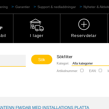
ering
Garantier
Support & nedladdningar
Nyheter & Aktivit
bil
I lager
Reservdelar
Sökfilter
Kategori:
Artikelnummer:
EAN:
I
ANTENN FM/DAB MED INSTALLATIONS PLATTA