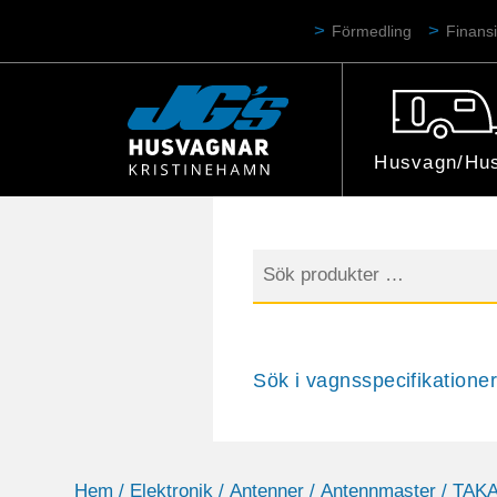
Förmedling
Finansi
Husvagn/Hus
Sök
efter:
Sök i vagnsspecifikationer
Hem
/
Elektronik
/
Antenner
/
Antennmaster
/ TAK