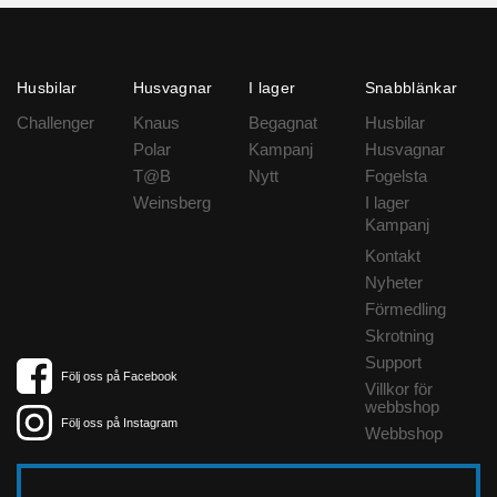
Husbilar
Husvagnar
I lager
Snabblänkar
Challenger
Knaus
Begagnat
Husbilar
Polar
Kampanj
Husvagnar
T@B
Nytt
Fogelsta
Weinsberg
I lager
Kampanj
Kontakt
Nyheter
Förmedling
Skrotning
Support
Följ oss på Facebook
Villkor för
webbshop
Följ oss på Instagram
Webbshop