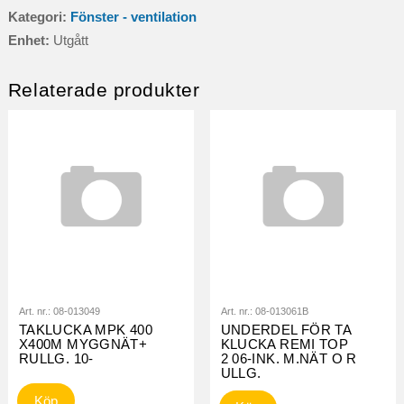
Kategori:
Fönster - ventilation
Enhet:
Utgått
Relaterade produkter
Art. nr.:
08-013049
Art. nr.:
08-013061B
TAKLUCKA MPK 400
UNDERDEL FÖR TA
X400M MYGGNÄT+
KLUCKA REMI TOP
RULLG. 10-
2 06-INK. M.NÄT O R
ULLG.
Köp