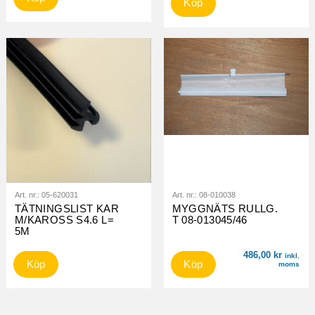
Köp
Art. nr.:
05-620031
Art. nr.:
08-010038
TÄTNINGSLIST KAR
MYGGNÄTS RULLG.
M/KAROSS S4.6 L=
T 08-013045/46
5M
486,00
kr
inkl.
Köp
Köp
moms