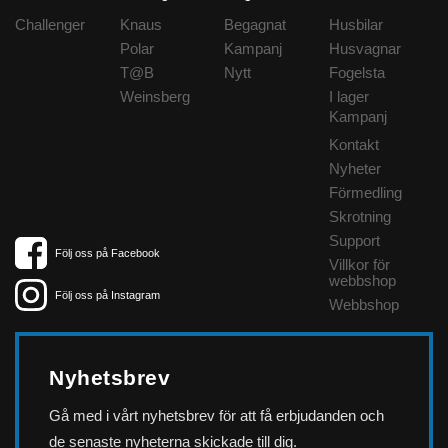
Challenger
Knaus
Begagnat
Husbilar
Polar
Kampanj
Husvagnar
T@B
Nytt
Fogelsta
Weinsberg
I lager
Kampanj
Kontakt
Nyheter
Förmedling
Skrotning
Support
Följ oss på Facebook
Villkor för
webbshop
Följ oss på Instagram
Webbshop
Nyhetsbrev
Gå med i vårt nyhetsbrev för att få erbjudanden och
de senaste nyheterna skickade till dig.