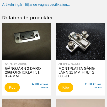
Artikeln ingår i följande vagnsspecifikation...
Relaterade produkter
Art. nr.:
07-003035
Art. nr.:
07-003064
GÅNGJÄRN 2 DARO
MONTPLATTA GÅNG
266FÖRNICKLAT 51
JÄRN 11 MM FT/LT 2
X24 MM
006-11
37,00
kr
31,00
kr
inkl.
inkl.
Köp
Köp
moms
moms