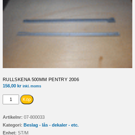
RULLSKENA 500MM PENTRY 2006
156,00
kr
inkl. moms
RULLSKENA
Köp
500MM
PENTRY
Artikelnr:
07-800033
2006
Kategori:
Beslag - lås - dekaler - etc.
mängd
Enhet:
ST/M