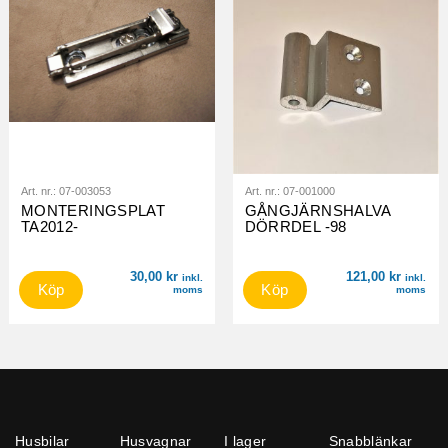
Art. nr.:
07-003053
Art. nr.:
07-001000
MONTERINGSPLAT
GÅNGJÄRNSHALVA
TA2012-
DÖRRDEL -98
30,00
kr
121,00
kr
inkl.
inkl.
Köp
Köp
moms
moms
Husbilar
Husvagnar
I lager
Snabblänkar