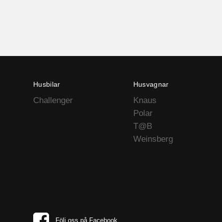
Husbilar
Husvagnar
Challenger
Knaus
Polar
T@B
Weinsberg
Följ oss på Facebook