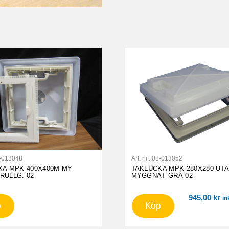
-013048
Art. nr.:
08-013052
KA MPK 400X400M MY
TAKLUCKA MPK 280X280 UT
ULLG. 02-
MYGGNÄT GRÅ 02-
945,00
kr
in
p
Köp