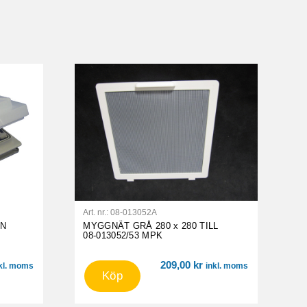
Art. nr.:
08-013052A
AN
MYGGNÄT GRÅ 280 x 280 TILL
08-013052/53 MPK
209,00
kr
kl. moms
inkl. moms
Köp