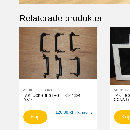
Relaterade produkter
Art. nr.:
08-013048J
Art. nr.:
08
TAKLUCKSBESLAG T. 0801304
TAKLUC
7/8/9
GGNÄT+R
120,00
kr
inkl. moms
Köp
Kö