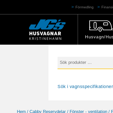
Förmedling
Finansi
Husvagn/Hus
Sök
efter:
Sök i vagnsspecifikationer
Hem
/
Cabby Reservdelar
/
Fönster - ventilation
/ 