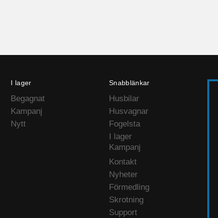
I lager
Snabblänkar
Begagnat
Husbilar
Kampanj
Husvagnar
Nytt
Fogelsta
I lager
Kampanj
Kontakt
Nyheter
Förmedling
Skrotning
Support