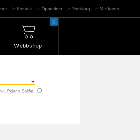
eter
Kontakt
Öppettider
Varukorg
Mitt konto
0
Webbshop
nkl. Polar & Solifer: