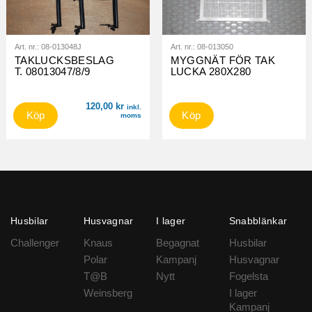
Art. nr.:
08-013048J
Art. nr.:
08-013050
TAKLUCKSBESLAG
MYGGNÄT FÖR TAK
T. 08013047/8/9
LUCKA 280X280
120,00
kr
inkl.
Köp
Köp
moms
Husbilar
Husvagnar
I lager
Snabblänkar
Challenger
Knaus
Begagnat
Husbilar
Polar
Kampanj
Husvagnar
T@B
Nytt
Fogelsta
Weinsberg
I lager
Kampanj