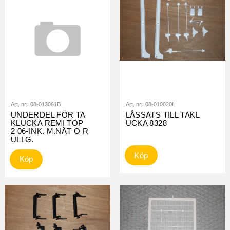
Art. nr.:
08-013061B
Art. nr.:
08-010020L
UNDERDEL FÖR TA
LÅSSATS TILL TAKL
KLUCKA REMI TOP
UCKA 8328
2 06-INK. M.NÄT O R
ULLG.
Köp
Köp