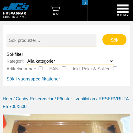
0
Sök
efter:
Sökfilter
Kategori:
Artikelnummer:
EAN:
Inkl. Polar & Solifer:
Sök i vagnsspecifikationer
Hem
/
Cabby Reservdelar
/
Fönster - ventilation
/ RESERVRUTA
B5 700X500