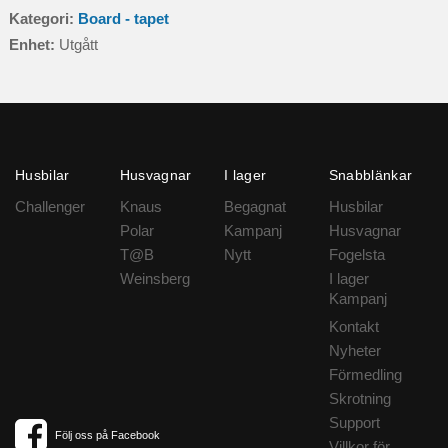
Kategori:
Board - tapet
Enhet:
Utgått
Husbilar
Husvagnar
I lager
Snabblänkar
Challenger
Knaus
Begagnat
Husbilar
Polar
Kampanj
Husvagnar
T@B
Nytt
Fogelsta
Weinsberg
I lager
Kampanj
Kontakt
Nyheter
Förmedling
Skrotning
Support
Följ oss på Facebook
Villkor för