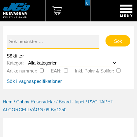
0
Sök
efter:
Sökfilter
Kategori:
Artikelnummer:
EAN:
Inkl. Polar & Solifer:
Sök i vagnsspecifikationer
Hem
/
Cabby Reservdelar
/
Board - tapet
/ PVC TAPET
ALCORCELLVÄGG 09-B=1250