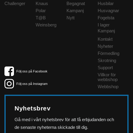
Challenger
Knaus
Begagnat
Husbilar
Polar
Kampanj
Husvagnar
T@B
Nytt
Fogelsta
Weinsberg
I lager
Kampanj
Kontakt
Nyheter
Förmedling
Skrotning
Support
Följ oss på Facebook
Villkor för
webbshop
Följ oss på Instagram
Webbshop
Nyhetsbrev
Gå med i vårt nyhetsbrev för att få erbjudanden och
de senaste nyheterna skickade till dig.