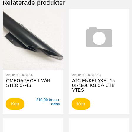
Relaterade produkter
Art. nr.:
01-021516
Art. nr.:
01-021514B
OMEGAPROFIL VÄN
ATC ENKELAXEL 15
STER 07-16
01-1800 KG 07- UTB
YTES
210,00
kr
inkl.
Köp
Köp
moms