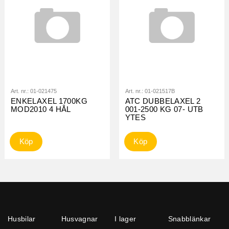
Art. nr.:
01-021475
Art. nr.:
01-021517B
ENKELAXEL 1700KG
ATC DUBBELAXEL 2
MOD2010 4 HÅL
001-2500 KG 07- UTB
YTES
Köp
Köp
Husbilar
Husvagnar
I lager
Snabblänkar