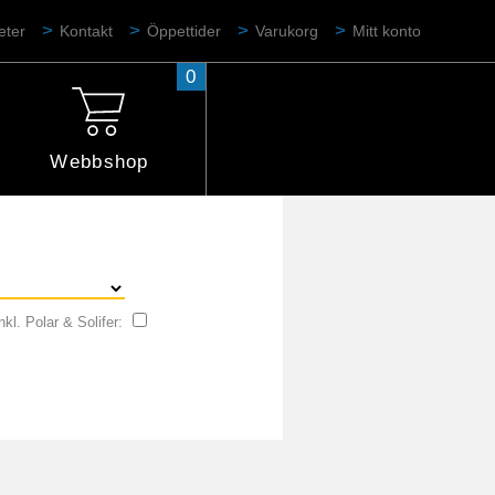
eter
Kontakt
Öppettider
Varukorg
Mitt konto
0
Webbshop
nkl. Polar & Solifer: