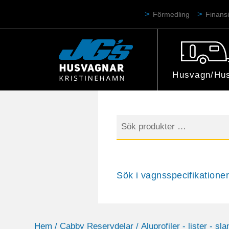
Förmedling
Finansi
Husvagn/Hus
Sök
efter:
Sök i vagnsspecifikationer
Hem
/
Cabby Reservdelar
/
Aluprofiler - lister - sla