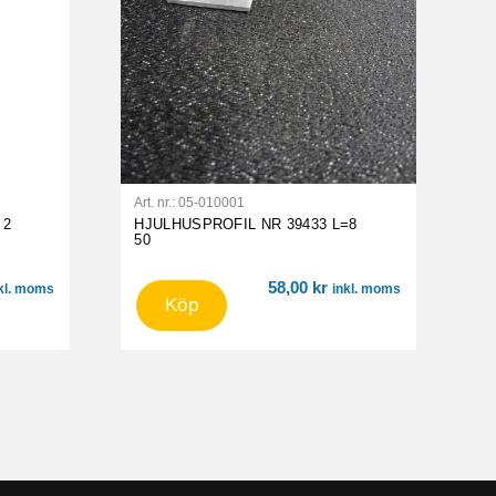
Art. nr.:
05-010001
 2
HJULHUSPROFIL NR 39433 L=8
50
58,00
kr
kl. moms
inkl. moms
Köp