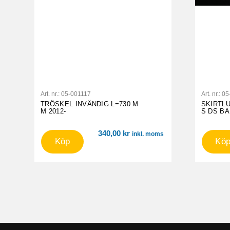
Art. nr.:
05-001117
Art. nr.:
05
TRÖSKEL INVÄNDIG L=730 M
SKIRTLU
M 2012-
S DS B
340,00
kr
inkl. moms
Köp
Kö