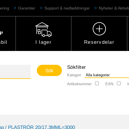
ering
Garantier
Support & nedladdningar
Nyheter & Aktivit
bil
I lager
Reservdelar
Sökfilter
Kategori:
Artikelnummer:
EAN:
I
ng
/ PLASTRÖR 20/17,3MML=3000