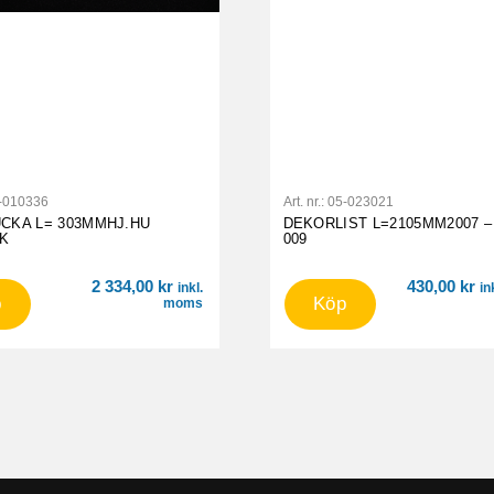
-010336
Art. nr.:
05-023021
CKA L= 303MMHJ.HU
DEKORLIST L=2105MM2007 –
AK
009
2 334,00
kr
430,00
kr
inkl.
in
p
Köp
moms