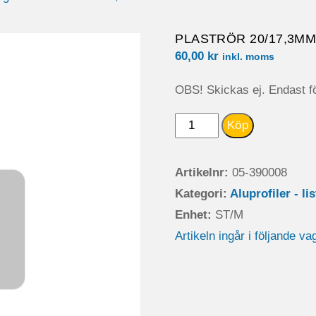
PLASTRÖR 20/17,3MM
60,00
kr
inkl. moms
OBS! Skickas ej. Endast fö
PLASTRÖR
Köp
20/17,3MML=3000
mängd
Artikelnr:
05-390008
Kategori:
Aluprofiler - li
Enhet:
ST/M
Artikeln ingår i följande va