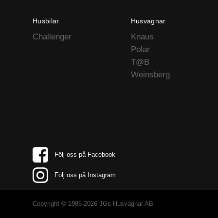
Husbilar
Husvagnar
Challenger
Knaus
Polar
T@B
Weinsberg
Följ oss på Facebook
Följ oss på Instagram
Copyright © 1985-2026 JGs Husvagnar AB