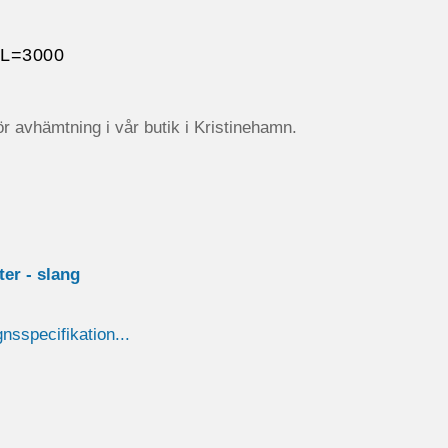
L=3000
r avhämtning i vår butik i Kristinehamn.
ster - slang
gnsspecifikation...