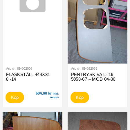
Art. nr.:
09-002006
Art. nr.:
09-022069
FLASKSTÄLL 444X31
PENTRYSKIVA L=16
8 -14
5058-67 – MOD 04-06
604,00
kr
inkl.
Köp
Köp
moms