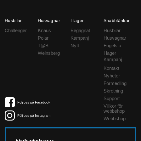
Husbilar
Husvagnar
I lager
Snabblänkar
Challenger
Knaus
Begagnat
Husbilar
Polar
Kampanj
Husvagnar
T@B
Nytt
Fogelsta
Weinsberg
I lager
Kampanj
Kontakt
Nyheter
Förmedling
Skrotning
Support
Följ oss på Facebook
Villkor för
webbshop
Följ oss på Instagram
Webbshop