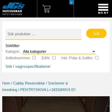
0
Sök
efter:
Sökfilter
Kategori:
Artikelnummer:
EAN:
Inkl. Polar & Solifer:
Sök i vagnsspecifikationer
Hem
/
Cabby Reservdelar
/
Snickerier &
Inredning
/ PENTRYSKIVA L=1831MMV3 07-