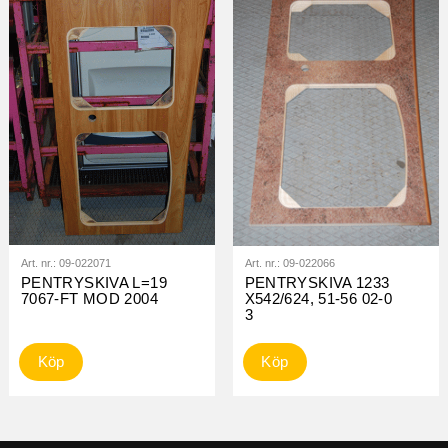
Art. nr.:
09-022071
Art. nr.:
09-022066
PENTRYSKIVA L=19
PENTRYSKIVA 1233
7067-FT MOD 2004
X542/624, 51-56 02-0
3
Köp
Köp