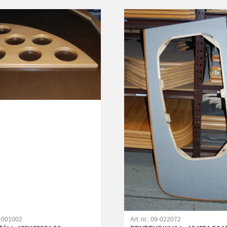
-001002
Art. nr.:
09-022072