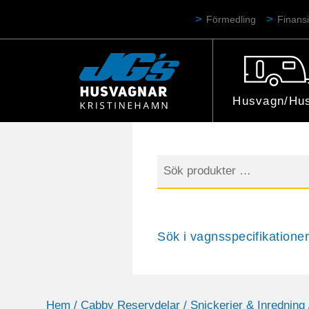
Förmedling
Finansi
Husvagn/Hus
Sök
efter:
Sök i vagnsspecifikationer
Hem
/
Cabby Reservdelar
/
Snickerier & Inredning