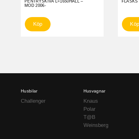
PENTRYSKIVA L=1650HÄLL –
FLASKST
MOD 2006-
Köp
Kö
Husbilar
Husvagnar
Challenger
Knaus
Polar
T@B
Weinsberg