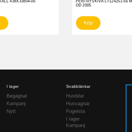
ÄLL 438X33804-06
PENTRYSKIVA L=124251-56 
OD 2005
p
Köp
I lager
Snabblänkar
Begagnat
Husbilar
Kampanj
Husvagnar
Nytt
Fogelsta
I lager
Kampanj