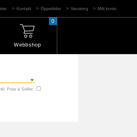
eter
Kontakt
Öppettider
Varukorg
Mitt konto
0
Webbshop
nkl. Polar & Solifer: