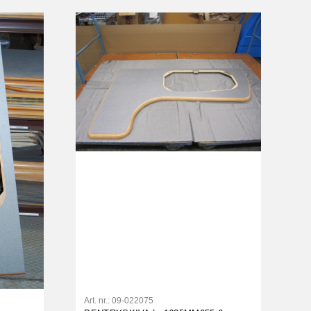
Art. nr.:
09-022075