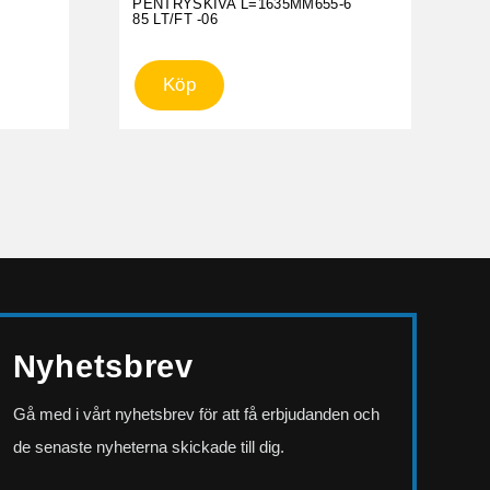
M
PENTRYSKIVA L=1635MM655-6
85 LT/FT -06
Köp
Nyhetsbrev
Gå med i vårt nyhetsbrev för att få erbjudanden och
de senaste nyheterna skickade till dig.