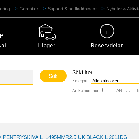
ering
Garantier
Support & nedladdningar
Nyheter & Aktivit
bil
I lager
Reservdelar
Sökfilter
Kategori:
Artikelnummer:
EAN:
I
/ PENTRYSKIVA L=1495MMR2,5 UK BLACK L 2011DS