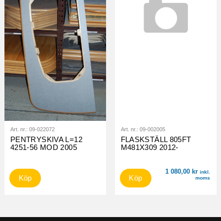
Art. nr.:
09-022072
Art. nr.:
09-002005
PENTRYSKIVA L=12
FLASKSTÄLL 805FT
4251-56 MOD 2005
M481X309 2012-
1 080,00
kr
inkl.
Köp
Köp
moms