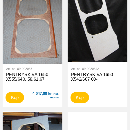
Art. nr.:
09-022067
Art. nr.:
09-022064A
PENTRYSKIVA 1650
PENTRYSKIVA 1650
X555/640, 58,61,67
X542/607 00-
4 047,00
kr
inkl.
Köp
Köp
moms