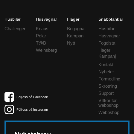
Husbilar
Husvagnar
I lager
Snabblänkar
Challenger
Knaus
Begagnat
Husbilar
Polar
Kampanj
Husvagnar
T@B
Nytt
Fogelsta
Weinsberg
I lager
Kampanj
Kontakt
Nyheter
Förmedling
Skrotning
Support
Följ oss på Facebook
Villkor för
webbshop
Följ oss på Instagram
Webbshop