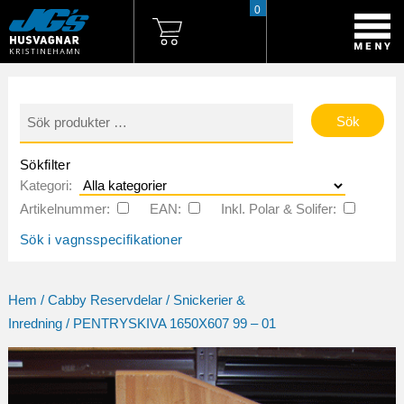
0
Sök
efter:
Sökfilter
Kategori:
Artikelnummer:
EAN:
Inkl. Polar & Solifer:
Sök i vagnsspecifikationer
Hem
/
Cabby Reservdelar
/
Snickerier &
Inredning
/ PENTRYSKIVA 1650X607 99 – 01