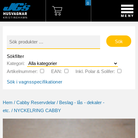
0
Sök
efter:
Sökfilter
Kategori:
Artikelnummer:
EAN:
Inkl. Polar & Solifer:
Sök i vagnsspecifikationer
Hem
/
Cabby Reservdelar
/
Beslag - lås - dekaler -
etc.
/ NYCKELRING CABBY