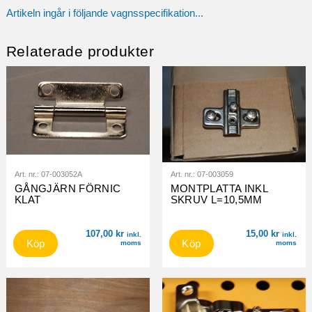
Artikeln ingår i följande vagnsspecifikation...
Relaterade produkter
Art. nr.:
07-003052A
Art. nr.:
07-003059
GÅNGJÄRN FÖRNIC
MONTPLATTA INKL
KLAT
SKRUV L=10,5MM
107,00
kr
15,00
kr
inkl.
inkl.
Köp
Köp
moms
moms