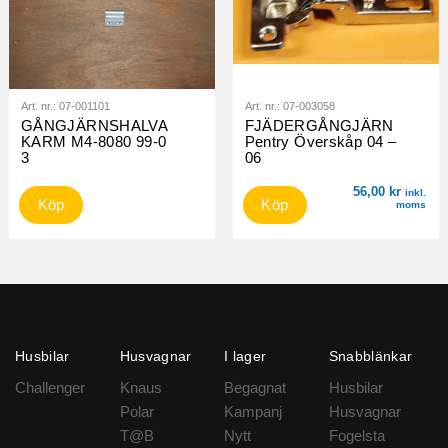
Art. nr.:
07-001101
Art. nr.:
07-003058
GÅNGJÄRNSHALVA
FJÄDERGÅNGJÄRN
KARM M4-8080 99-0
Pentry Överskåp 04 –
3
06
56,00
kr
inkl.
Köp
Köp
moms
Husbilar
Husvagnar
I lager
Snabblänkar
Challenger
Knaus
Begagnat
Husbilar
Polar
Kampanj
Husvagnar
T@B
Nytt
Fogelsta