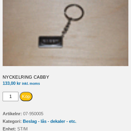
NYCKELRING CABBY
133,00
kr
inkl. moms
NYCKELRING
Köp
CABBY
mängd
Artikelnr:
07-950005
Kategori:
Beslag - lås - dekaler - etc.
Enhet:
ST/M