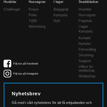
Husbilar
Husvagnar
I lager
Snabblänkar
Challenger
Knaus
Begagnat
Husbilar
Polar
Kampanj
Husvagnar
T@B
Nytt
Fogelsta
Weinsberg
I lager
Kampanj
Kontakt
Nyheter
Förmedling
Skrotning
Support
Följ oss på Facebook
Villkor för
webbshop
Följ oss på Instagram
Webbshop
Nyhetsbrev
Gå med i vårt nyhetsbrev för att få erbjudanden och