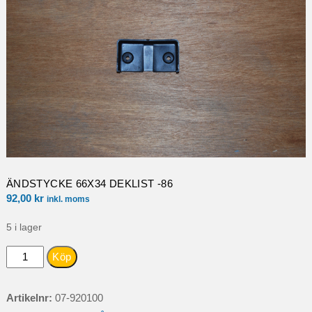
ÄNDSTYCKE 66X34 DEKLIST -86
92,00
kr
inkl. moms
5 i lager
ÄNDSTYCKE
Köp
66X34
DEKLIST
Artikelnr:
07-920100
-86