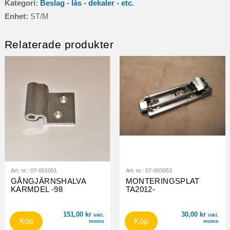
Kategori:
Beslag - lås - dekaler - etc.
mängd
Enhet:
ST/M
Relaterade produkter
Art. nr.:
07-001001
Art. nr.:
07-003053
GÅNGJÄRNSHALVA
MONTERINGSPLAT
KARMDEL -98
TA2012-
151,00
kr
30,00
kr
inkl.
inkl.
Köp
Köp
moms
moms