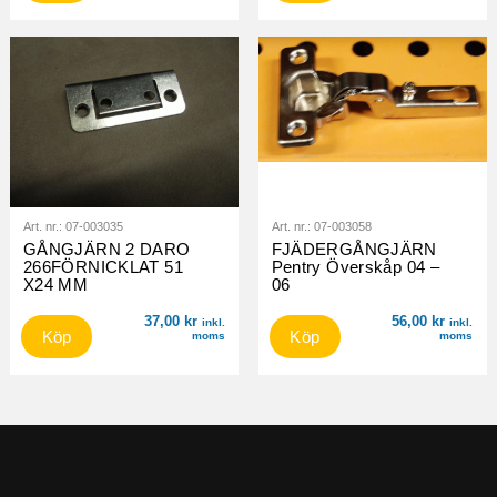
Art. nr.:
07-003035
Art. nr.:
07-003058
GÅNGJÄRN 2 DARO
FJÄDERGÅNGJÄRN
266FÖRNICKLAT 51
Pentry Överskåp 04 –
X24 MM
06
37,00
kr
56,00
kr
inkl.
inkl.
Köp
Köp
moms
moms