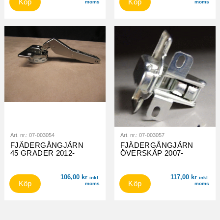
Köp
Köp
moms
moms
Art. nr.:
07-003054
Art. nr.:
07-003057
FJÄDERGÅNGJÄRN
FJÄDERGÅNGJÄRN
45 GRADER 2012-
ÖVERSKÅP 2007-
106,00
kr
117,00
kr
inkl.
inkl.
Köp
Köp
moms
moms