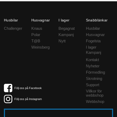
Husbilar
Husvagnar
I lager
Snabblänkar
Challenger
Knaus
Begagnat
Husbilar
Polar
Kampanj
Husvagnar
T@B
Nytt
Fogelsta
Weinsberg
I lager
Kampanj
Kontakt
Nyheter
Förmedling
Skrotning
Support
Följ oss på Facebook
Villkor för
webbshop
Följ oss på Instagram
Webbshop