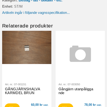
Kategori:
Beslag - lås - dekaler - etc.
mängd
Enhet:
ST/M
Artikeln ingår i följande vagnsspecifikation...
Relaterade produkter
Art. nr.:
07-001151
Art. nr.:
07-003050
GÅNGJÄRNSHALVA
Gångjärn utanpåligga
KARMDEL BRUN
nde
60,00
kr
78,00
kr
inkl.
inkl.