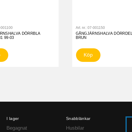
-001100
Art. nr.:
07-001150
RNSHALVA DÖRRBLA
GÅNGJÄRNSHALVA DÖRRDE
1 99-03
BRUN
p
Köp
I lager
Snabblänkar
Begagnat
Husbilar