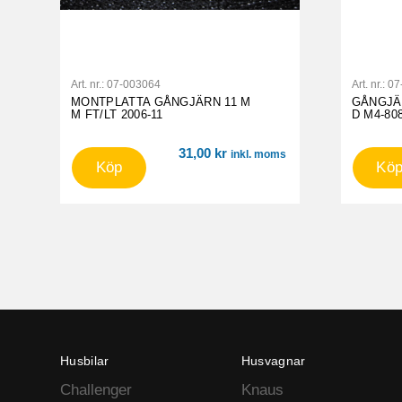
Art. nr.:
07-003064
Art. nr.:
07
MONTPLATTA GÅNGJÄRN 11 M
GÅNGJÄ
M FT/LT 2006-11
D M4-808
31,00
kr
inkl. moms
Köp
Kö
Husbilar
Husvagnar
Challenger
Knaus