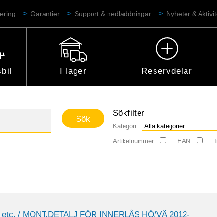
ering
Garantier
Support & nedladdningar
Nyheter & Aktivit
bil
I lager
Reservdelar
Sökfilter
Kategori:
Artikelnummer:
EAN:
I
 etc.
/ MONT.DETALJ FÖR INNERLÅS HÖ/VÄ 2012-