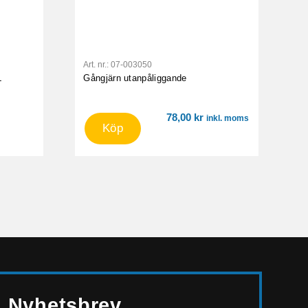
Art. nr.:
07-003050
L
Gångjärn utanpåliggande
78,00
kr
inkl. moms
Köp
Nyhetsbrev