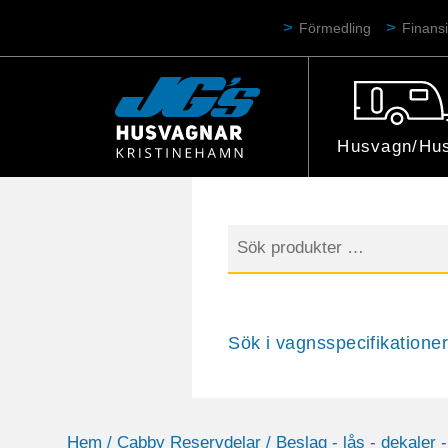
Förmedling
Finansi
Husvagn/Hus
Sök
efter:
Sök i vagnsspecifikationer
Hem
/
Cabby Reservdelar
/
Beslag - lås - dekaler -