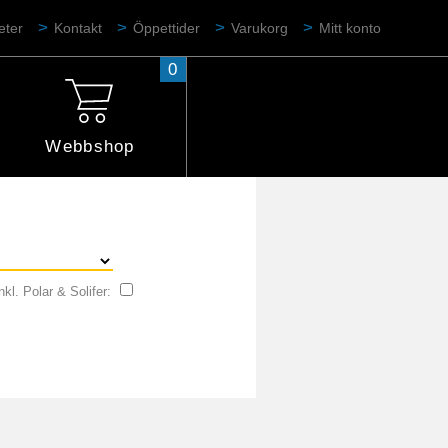
eter
Kontakt
Öppettider
Varukorg
Mitt konto
0
Webbshop
nkl. Polar & Solifer: