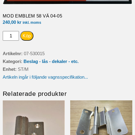
MOD EMBLEM 58 VÄ 04-05
240,00
kr
inkl. moms
MOD
Köp
EMBLEM
58
Artikelnr:
07-530015
VÄ
Kategori:
Beslag - lås - dekaler - etc.
04-
Enhet:
ST/M
05
Artikeln ingår i följande vagnsspecifikation...
mängd
Relaterade produkter