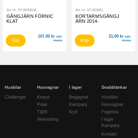
Art. nr.:
07-003052A
Art. nr.:
07-003051
GÅNGJÄRN FÖRNIC
KORTARMSGÅNGJ
KLAT
ÄRN 2014-
107,00
kr
21,00
kr
inkl.
inkl.
Köp
Köp
moms
moms
Husbilar
Husvagnar
I lager
Snabblänkar
Challenger
Knaus
Begagnat
Husbilar
Polar
Kampanj
Husvagnar
T@B
Nytt
Fogelsta
Weinsberg
I lager
Kampanj
Kontakt