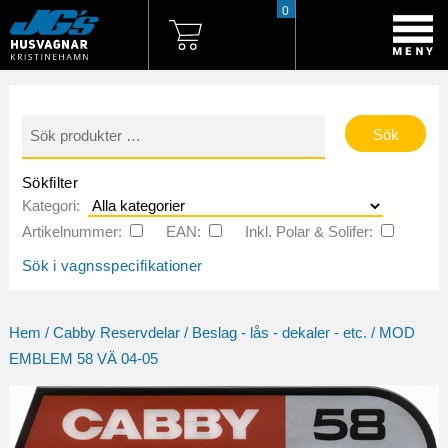
0
Sök
efter:
Sökfilter
Kategori:
Artikelnummer:
EAN:
Inkl. Polar & Solifer:
Sök i vagnsspecifikationer
Hem
/
Cabby Reservdelar
/
Beslag - lås - dekaler - etc.
/ MOD
EMBLEM 58 VÄ 04-05