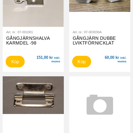
Art. nr.:
07-001001
Art. nr.:
07-003030A
GÅNGJÄRNSHALVA
GÅNGJÄRN DUBBE
KARMDEL -98
LVIKTFÖRNICKLAT
151,00
kr
60,00
kr
inkl.
inkl.
Köp
Köp
moms
moms