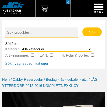
0
Sök
efter:
Sökfilter
Kategori:
Artikelnummer:
EAN:
Inkl. Polar & Solifer:
Sök i vagnsspecifikationer
Hem
/
Cabby Reservdelar
/
Beslag - lås - dekaler - etc.
/ LÅS
YTTERDÖRR 2012-2016 KOMPLETT. EXKL CYL.