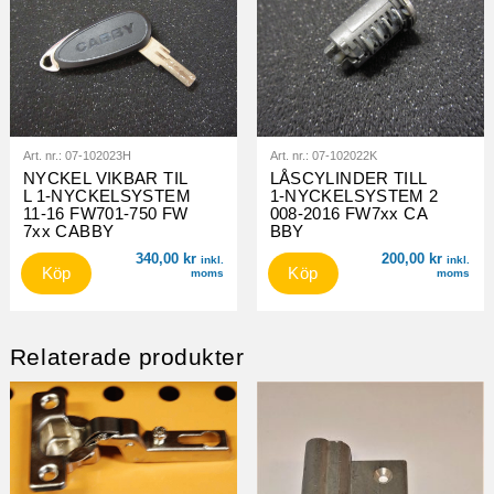
Art. nr.:
07-102023H
Art. nr.:
07-102022K
NYCKEL VIKBAR TIL
LÅSCYLINDER TILL
L 1-NYCKELSYSTEM
1-NYCKELSYSTEM 2
11-16 FW701-750 FW
008-2016 FW7xx CA
7xx CABBY
BBY
340,00
kr
200,00
kr
inkl.
inkl.
Köp
Köp
moms
moms
Relaterade produkter