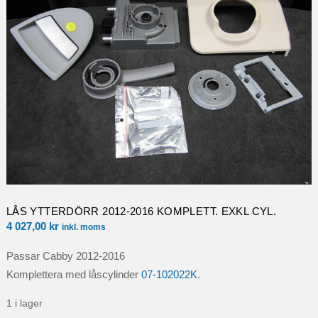
LÅS YTTERDÖRR 2012-2016 KOMPLETT. EXKL CYL.
4 027,00
kr
inkl. moms
Passar Cabby 2012-2016
Komplettera med låscylinder
07-102022K
.
1 i lager