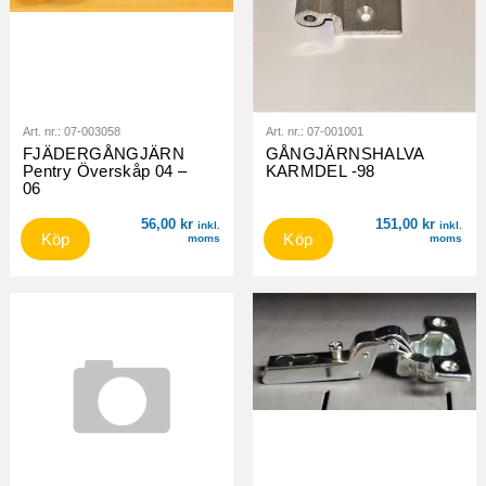
Art. nr.:
07-003058
Art. nr.:
07-001001
FJÄDERGÅNGJÄRN
GÅNGJÄRNSHALVA
Pentry Överskåp 04 –
KARMDEL -98
06
56,00
kr
151,00
kr
inkl.
inkl.
Köp
Köp
moms
moms