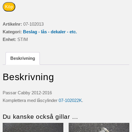
LÅS
Köp
YTTERDÖRR
2012-
Artikelnr:
07-102013
2016
Kategori:
Beslag - lås - dekaler - etc.
KOMPLETT.
Enhet:
ST/M
EXKL
CYL.
Beskrivning
mängd
Beskrivning
Passar Cabby 2012-2016
Komplettera med låscylinder
07-102022K
.
Du kanske också gillar …