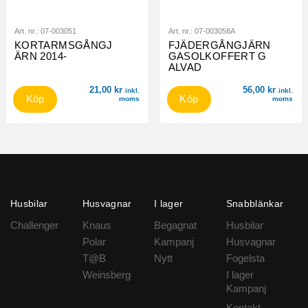
Art. nr.:
07-003051
Art. nr.:
07-003058A
KORTARMSGÅNGJ
FJÄDERGÅNGJÄRN
ÄRN 2014-
GASOLKOFFERT G
ALVAD
21,00
kr
56,00
kr
inkl.
inkl.
Köp
Köp
moms
moms
Husbilar
Husvagnar
I lager
Snabblänkar
Challenger
Knaus
Begagnat
Husbilar
Polar
Kampanj
Husvagnar
T@B
Nytt
Fogelsta
Weinsberg
I lager
Kampanj
Kontakt