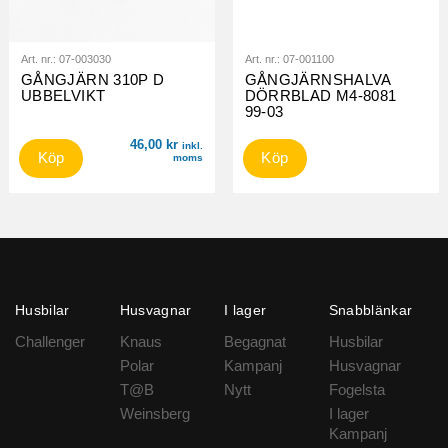
Art. nr.:
07-003030
Art. nr.:
07-001100
GÅNGJÄRN 310P D
GÅNGJÄRNSHALVA
UBBELVIKT
DÖRRBLAD M4-8081
99-03
46,00
kr
inkl.
Köp
Köp
moms
Husbilar
Husvagnar
I lager
Snabblänkar
Challenger
Knaus
Begagnat
Husbilar
Polar
Kampanj
Husvagnar
T@B
Nytt
Fogelsta
Weinsberg
I lager
Kampanj