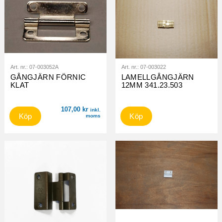
Art. nr.:
07-003052A
Art. nr.:
07-003022
GÅNGJÄRN FÖRNIC
LAMELLGÅNGJÄRN
KLAT
12MM 341.23.503
107,00
kr
inkl.
Köp
Köp
moms