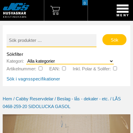
0
Sök
efter:
Sökfilter
Kategori:
Artikelnummer:
EAN:
Inkl. Polar & Solifer:
Sök i vagnsspecifikationer
Hem
/
Cabby Reservdelar
/
Beslag - lås - dekaler - etc.
/ LÅS
0468-259-20 SIDOLUCKA GASOL