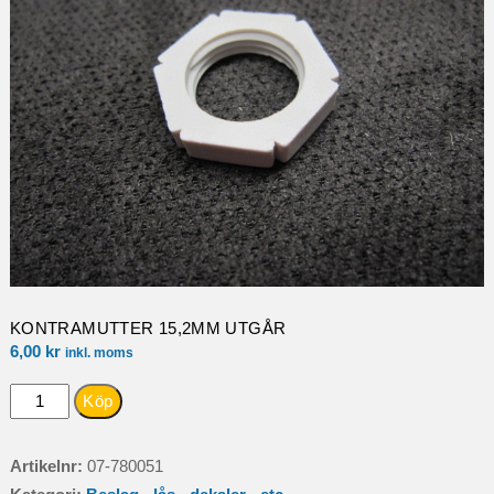
KONTRAMUTTER 15,2MM UTGÅR
6,00
kr
inkl. moms
KONTRAMUTTER
Köp
15,2MM
UTGÅR
Artikelnr:
07-780051
mängd