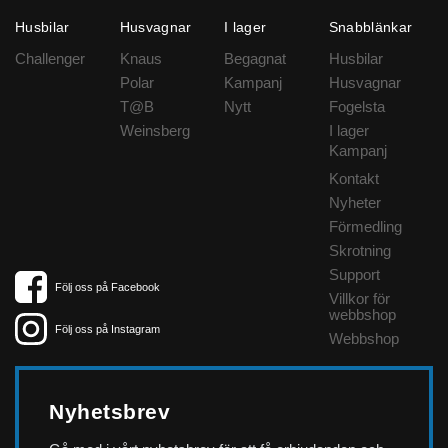
Husbilar
Husvagnar
I lager
Snabblänkar
Challenger
Knaus
Begagnat
Husbilar
Polar
Kampanj
Husvagnar
T@B
Nytt
Fogelsta
Weinsberg
I lager
Kampanj
Kontakt
Nyheter
Förmedling
Skrotning
Support
Följ oss på Facebook
Villkor för
webbshop
Följ oss på Instagram
Webbshop
Nyhetsbrev