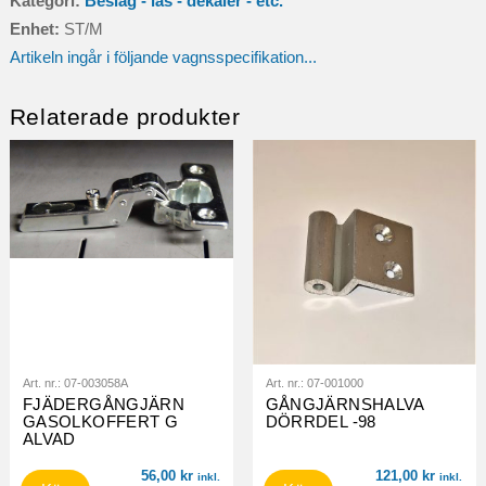
Kategori:
Beslag - lås - dekaler - etc.
Enhet:
ST/M
Artikeln ingår i följande vagnsspecifikation...
Relaterade produkter
Art. nr.:
07-003058A
Art. nr.:
07-001000
FJÄDERGÅNGJÄRN
GÅNGJÄRNSHALVA
GASOLKOFFERT G
DÖRRDEL -98
ALVAD
56,00
kr
121,00
kr
inkl.
inkl.