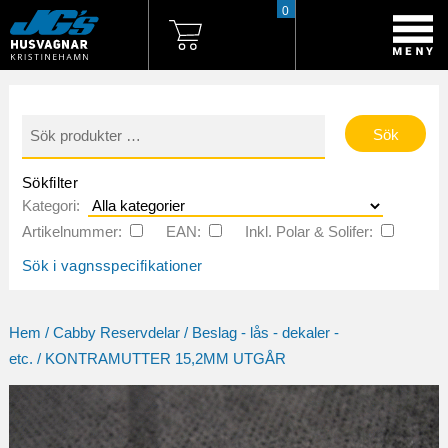
0
Sök
efter:
Sökfilter
Kategori:
Artikelnummer:
EAN:
Inkl. Polar & Solifer:
Sök i vagnsspecifikationer
Hem
/
Cabby Reservdelar
/
Beslag - lås - dekaler -
etc.
/ KONTRAMUTTER 15,2MM UTGÅR