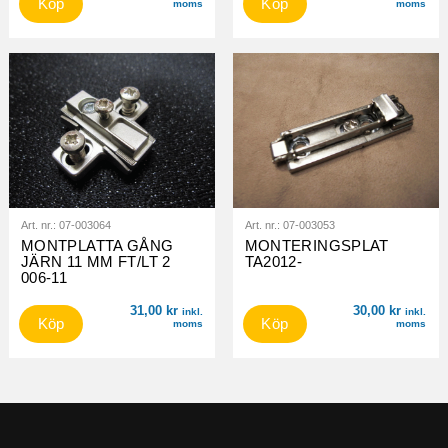
Köp
Köp
moms
moms
Art. nr.:
07-003064
Art. nr.:
07-003053
MONTPLATTA GÅNG
MONTERINGSPLAT
JÄRN 11 MM FT/LT 2
TA2012-
006-11
31,00
kr
30,00
kr
inkl.
inkl.
Köp
Köp
moms
moms