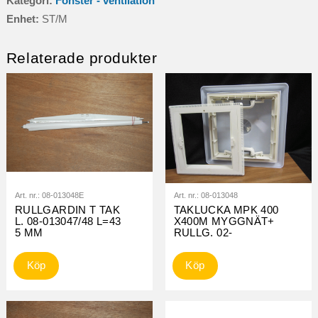
Kategori:
Fönster - ventilation
mängd
Enhet:
ST/M
Relaterade produkter
Art. nr.:
08-013048E
Art. nr.:
08-013048
RULLGARDIN T TAK
TAKLUCKA MPK 400
L. 08-013047/48 L=43
X400M MYGGNÄT+
5 MM
RULLG. 02-
Köp
Köp