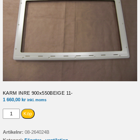
KARM INRE 900x550BEIGE 11-
1 660,00
kr
inkl. moms
KARM
Köp
INRE
900x550BEIGE
Artikelnr:
08-264024B
11-