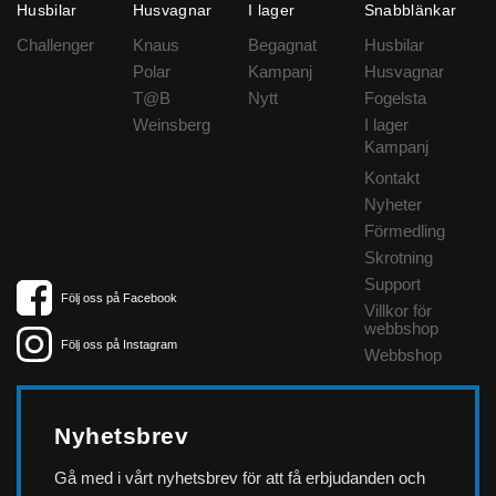
Husbilar
Husvagnar
I lager
Snabblänkar
Challenger
Knaus
Begagnat
Husbilar
Polar
Kampanj
Husvagnar
T@B
Nytt
Fogelsta
Weinsberg
I lager
Kampanj
Kontakt
Nyheter
Förmedling
Skrotning
Support
Följ oss på Facebook
Villkor för
webbshop
Följ oss på Instagram
Webbshop
Nyhetsbrev
Gå med i vårt nyhetsbrev för att få erbjudanden och