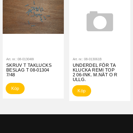
Art. nr.:
08-013048I
Art. nr.:
08-013061B
SKRUV T TAKLUCKS
UNDERDEL FÖR TA
BESLAG T 08-01304
KLUCKA REMI TOP
7/48
2 06-INK. M.NÄT O R
ULLG.
Köp
Köp