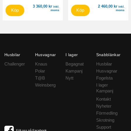
3 360,00
kr
2 460,00
kr
inkl.
inkl.
Köp
Köp
moms
moms
Husbilar
Husvagnar
I lager
Snabblänkar
Challenger
Knaus
Begagnat
Husbilar
Polar
Kampanj
Husvagnar
T@B
Nytt
Fogelsta
Weinsberg
I lager
Kampanj
Kontakt
Nyheter
Förmedling
Skrotning
Support
Följ oss på Facebook