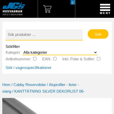
0
Sök
efter:
Sökfilter
Kategori:
Artikelnummer:
EAN:
Inkl. Polar & Solifer:
Sök i vagnsspecifikationer
Hem
/
Cabby Reservdelar
/
Aluprofiler - lister -
slang
/ KANTTÄTNING SILVER DEKORLIST 06-