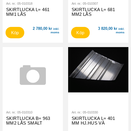
Art. nr.:
05-010318
Art. nr.:
05-010307
SKIRTLUCKA L= 461
SKIRTLUCKA L= 681
MM1 LÅS
MM2 LÅS
2 780,00
kr
3 820,00
kr
inkl.
inkl.
Köp
Köp
moms
moms
Art. nr.:
05-010310
Art. nr.:
05-010330
SKIRTLUCKA B= 963
SKIRTLUCKA L= 401
MM2 LÅS SMALT
MM HJ.HUS VÄ